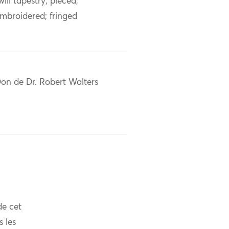
will tapestry; pieced;
mbroidered; fringed
on de Dr. Robert Walters
de cet
s les