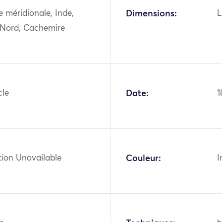
ie méridionale, Inde,
Dimensions:
L
 Nord, Cachemire
cle
Date:
1
tion Unavailable
Couleur:
I