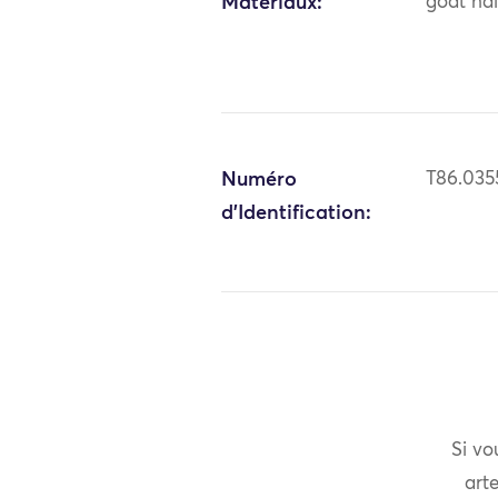
Matériaux:
goat hai
Numéro
T86.035
d'Identification:
Si vo
arte