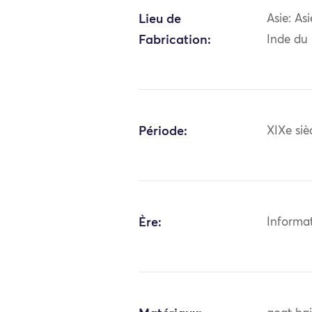
Lieu de
Asie: As
Fabrication:
Inde du
Période:
XIXe siè
Ère:
Informa