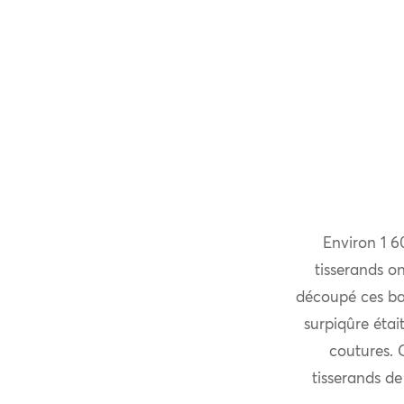
Environ 1 6
tisserands o
découpé ces ban
surpiqûre était
coutures. 
tisserands de