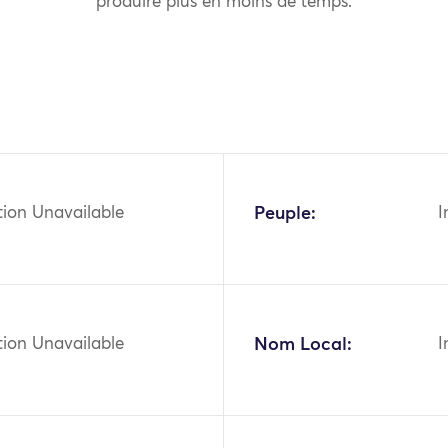
produire plus en moins de temps.
tion Unavailable
Peuple:
I
tion Unavailable
Nom Local:
I