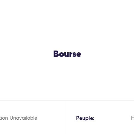
Bourse
OK
tion Unavailable
Peuple: