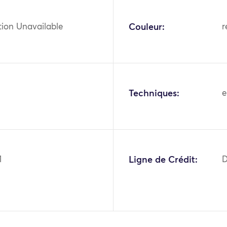
tion Unavailable
Couleur:
r
Techniques:
e
1
Ligne de Crédit:
D