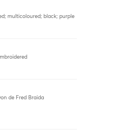
ed; multicoloured; black; purple
mbroidered
on de Fred Braida