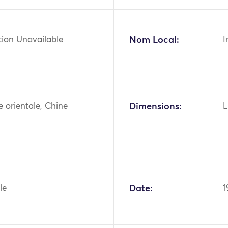
tion Unavailable
Nom Local:
I
ie orientale, Chine
Dimensions:
L
le
Date:
1