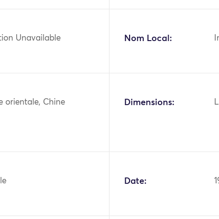
tion Unavailable
Nom Local:
I
ie orientale, Chine
Dimensions:
L
le
Date:
1