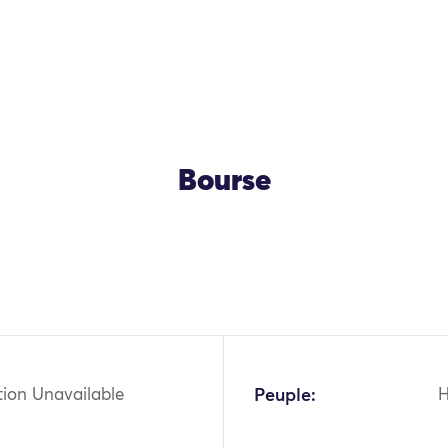
Bourse
OK
tion Unavailable
Peuple: