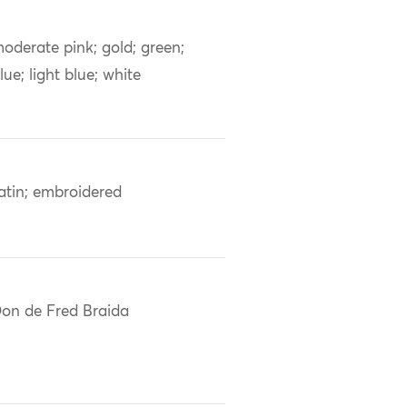
oderate pink; gold; green;
lue; light blue; white
atin; embroidered
on de Fred Braida