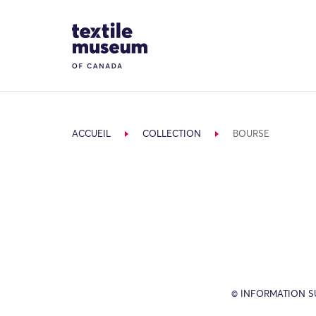
Skip to content
Site Logo
ACCUEIL
COLLECTION
BOURSE
© INFORMATION SU