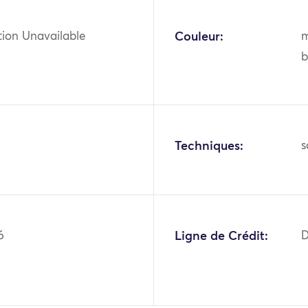
tion Unavailable
Couleur:
m
b
Techniques:
s
6
Ligne de Crédit:
D