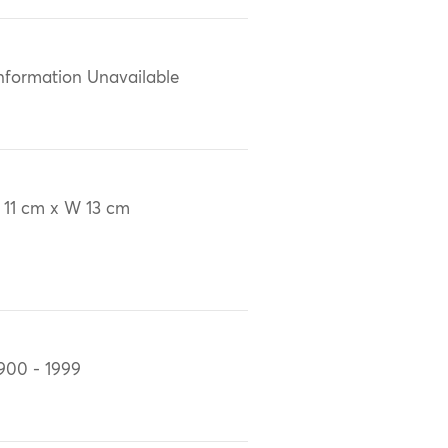
nformation Unavailable
 11 cm x W 13 cm
900 - 1999