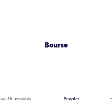
Bourse
OK
tion Unavailable
Peuple: