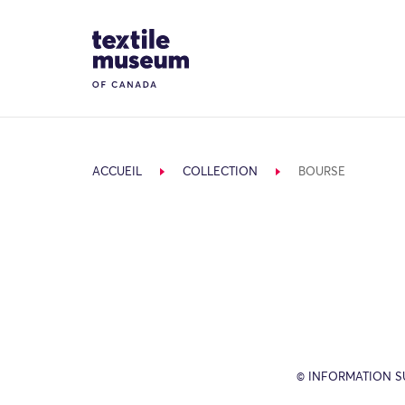
Skip to content
Site Logo
ACCUEIL
COLLECTION
BOURSE
© INFORMATION SU