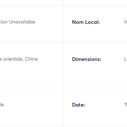
tion Unavailable
Nom Local:
I
ie orientale, Chine
Dimensions:
L
le
Date:
1