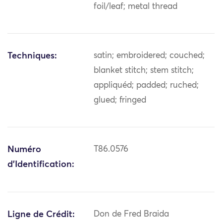
foil/leaf; metal thread
Techniques:
satin; embroidered; couched;
blanket stitch; stem stitch;
appliquéd; padded; ruched;
glued; fringed
Numéro
T86.0576
d'Identification:
Ligne de Crédit:
Don de Fred Braida