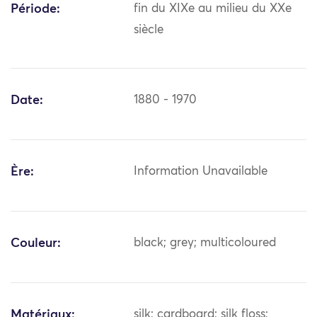
Période:
fin du XIXe au milieu du XXe
siècle
Date:
1880 - 1970
Ère:
Information Unavailable
Couleur:
black; grey; multicoloured
Matériaux:
silk; cardboard; silk floss;