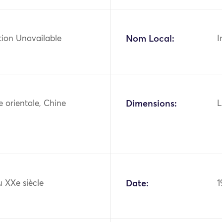
tion Unavailable
Nom Local:
I
ie orientale, Chine
Dimensions:
L
 XXe siècle
Date:
1