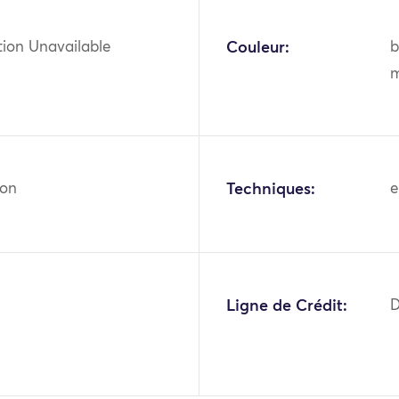
tion Unavailable
Couleur:
b
m
ton
Techniques:
e
Ligne de Crédit:
D