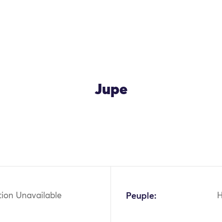
Jupe
OK
tion Unavailable
Peuple: