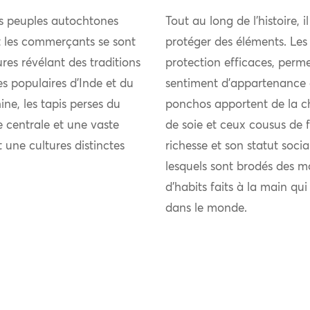
es peuples autochtones
Tout au long de l’histoire, i
et les commerçants se sont
protéger des éléments. Les
res révélant des traditions
protection efficaces, perme
ies populaires d’Inde et du
sentiment d’appartenance 
ne, les tapis perses du
ponchos apportent de la chal
 centrale et une vaste
de soie et ceux cousus de fi
t une cultures distinctes
richesse et son statut soci
lesquels sont brodés des m
d’habits faits à la main qu
dans le monde.