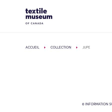
Skip to content
Site Logo
ACCUEIL
COLLECTION
JUPE
© INFORMATION SU