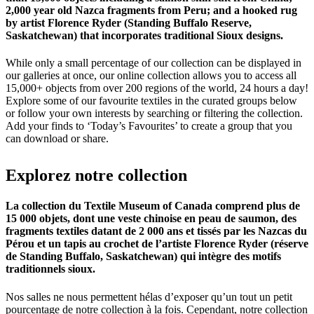
2,000 year old Nazca fragments from Peru; and a hooked rug
by artist Florence Ryder (Standing Buffalo Reserve,
Saskatchewan) that incorporates traditional Sioux designs.
While only a small percentage of our collection can be displayed in
our galleries at once, our online collection allows you to access all
15,000+ objects from over 200 regions of the world, 24 hours a day!
Explore some of our favourite textiles in the curated groups below
or follow your own interests by searching or filtering the collection.
Add your finds to ‘Today’s Favourites’ to create a group that you
can download or share.
Explorez
notre
collection
La collection du Textile Museum of Canada comprend plus de
15 000 objets, dont une veste chinoise en peau de saumon, des
fragments textiles datant de 2 000 ans et tissés par les Nazcas du
Pérou et un tapis au crochet de l’artiste Florence Ryder (réserve
de Standing Buffalo, Saskatchewan) qui intègre des motifs
traditionnels sioux.
Nos salles ne nous permettent hélas d’exposer qu’un tout un petit
pourcentage de notre collection à la fois. Cependant, notre collection