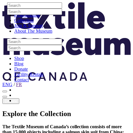
Skip to content
Search
Site Logo
Search
Visit
Search
Search
Programming
Collection
Join & Support
About The Museum
Search
Search
Search
Search
Shop
Blog
Donate
Facility Rentals
Contact
ENG
/
FR
Facebook
Instagram
Youtube
Donate
Explore
the
Collection
The Textile Museum of Canada’s collection consists of more
than 15,000 objects including a salmon skin suit from China;