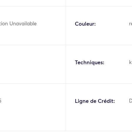
tion Unavailable
Couleur:
r
Techniques:
k
5
Ligne de Crédit:
D