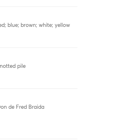
ed; blue; brown; white; yellow
notted pile
on de Fred Braida