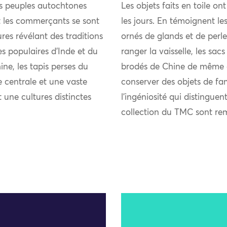
es peuples autochtones
Les objets faits en toile on
et les commerçants se sont
les jours. En témoignent les
res révélant des traditions
ornés de glands et de perle
ies populaires d’Inde et du
ranger la vaisselle, les sacs
ne, les tapis perses du
brodés de Chine de même qu
 centrale et une vaste
conserver des objets de fam
t une cultures distinctes
l’ingéniosité qui distinguen
collection du TMC sont re