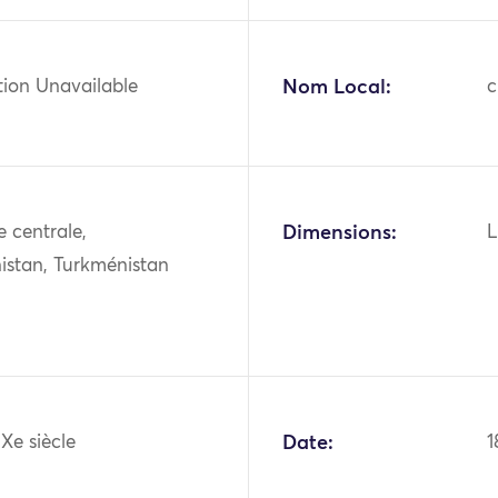
tion Unavailable
Nom Local:
c
e centrale,
Dimensions:
L
istan, Turkménistan
IXe siècle
Date:
1