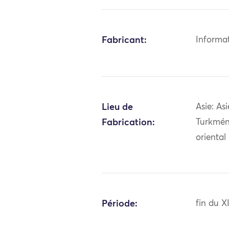
Fabricant:
Informa
Lieu de
Asie: Asi
Fabrication:
Turkmén
oriental
Période:
fin du X