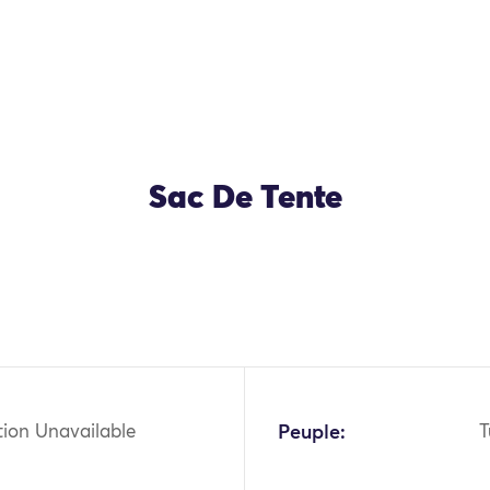
Sac De Tente
OK
tion Unavailable
Peuple:
T