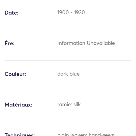
Date:
1900 - 1930
Ère:
Information Unavailable
Couleur:
dark blue
Matériaux:
ramie; silk
Techniques:
plain woven; hand-sewn