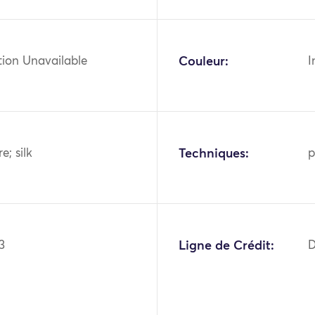
tion Unavailable
Couleur:
I
re; silk
Techniques:
p
3
Ligne de Crédit:
D