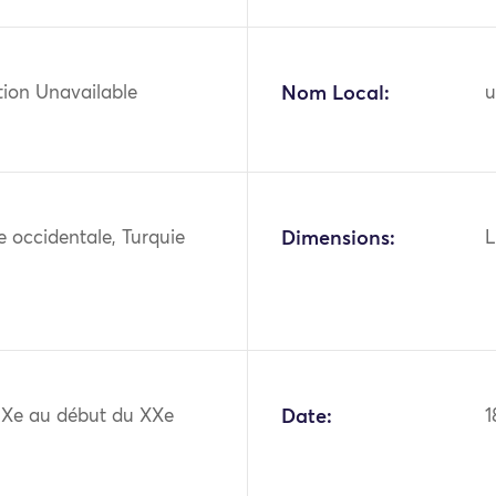
tion Unavailable
Nom Local:
u
ie occidentale, Turquie
Dimensions:
L
XIXe au début du XXe
Date:
1