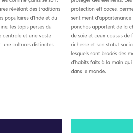
et les commerçants se sont
protéger des éléments. Les
res révélant des traditions
protection efficaces, perme
ies populaires d’Inde et du
sentiment d’appartenance 
ne, les tapis perses du
ponchos apportent de la chal
 centrale et une vaste
de soie et ceux cousus de fi
t une cultures distinctes
richesse et son statut soci
lesquels sont brodés des m
d’habits faits à la main qu
dans le monde.