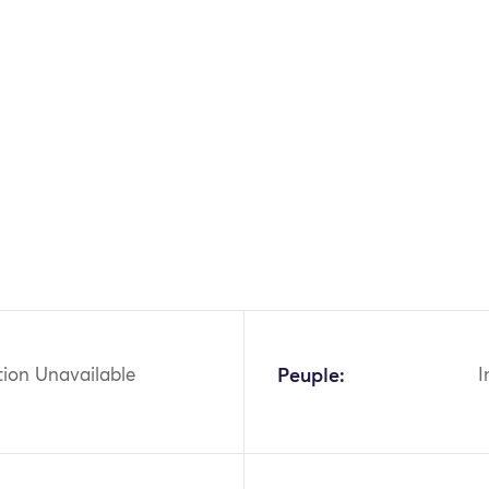
OK
tion Unavailable
Peuple:
I