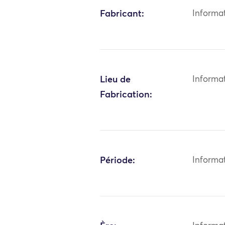
Fabricant:
Informa
Lieu de
Informa
Fabrication:
Période:
Informa