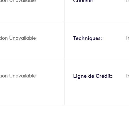
tion Unavailable
Couleur:
I
tion Unavailable
Techniques:
I
tion Unavailable
Ligne de Crédit:
I