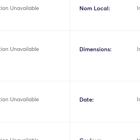
tion Unavailable
Nom Local:
I
tion Unavailable
Dimensions:
I
tion Unavailable
Date:
I