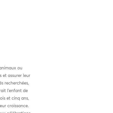
 animaux ou
 et assurer leur
és recherchées,
ait l’enfant de
is et cinq ans,
eur croissance.