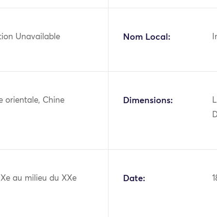
tion Unavailable
Nom Local:
I
ie orientale, Chine
Dimensions:
L
D
IXe au milieu du XXe
Date:
1