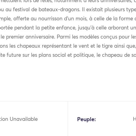
 mettaient lors de fêtes, notamment à leurs anniversaires, 
 au festival de bateaux-dragons. Il existait plusieurs ty
imple, offerte au nourrisson d’un mois, à celle de la form
portée pendant la petite enfance, jusqu’à celle arborant un
le premier anniversaire. Parmi les modèles conçus pour le
ns les chapeaux représentant le vent et le tigre ainsi que,
ite future sur les plans social et politique, le chapeau de s
tion Unavailable
Peuple: