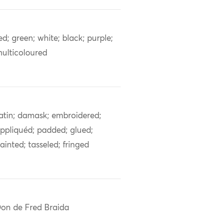
ed; green; white; black; purple;
ulticoloured
atin; damask; embroidered;
ppliquéd; padded; glued;
ainted; tasseled; fringed
on de Fred Braida