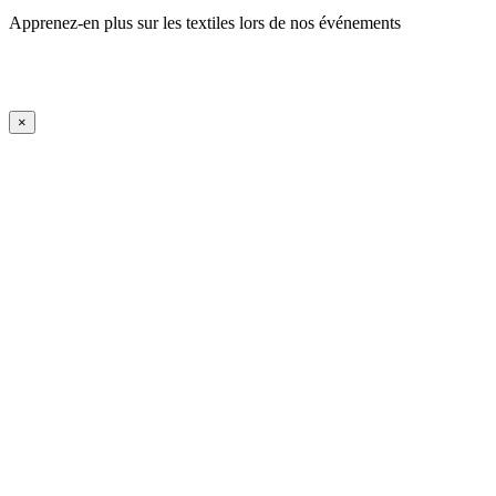
Apprenez-en plus sur les textiles lors de nos événements
En savoir plus
iFrame Title
×