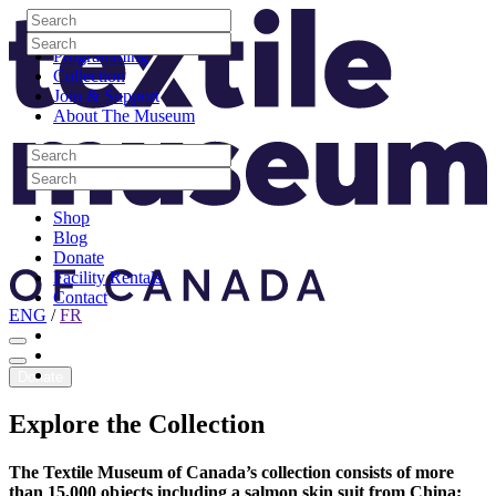
Skip to content
Search
Site Logo
Search
Visit
Search
Search
Programming
Collection
Join & Support
About The Museum
Search
Search
Search
Search
Shop
Blog
Donate
Facility Rentals
Contact
ENG
/
FR
Facebook
Instagram
Youtube
Donate
Explore
the
Collection
The Textile Museum of Canada’s collection consists of more
than 15,000 objects including a salmon skin suit from China;