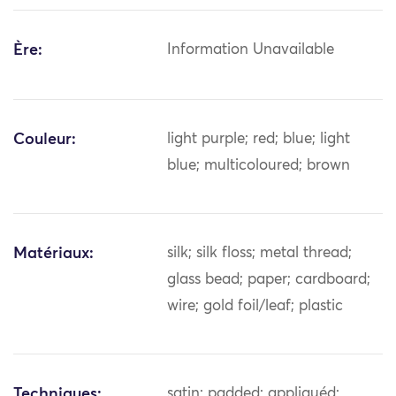
Ère:
Information Unavailable
Couleur:
light purple; red; blue; light
blue; multicoloured; brown
Matériaux:
silk; silk floss; metal thread;
glass bead; paper; cardboard;
wire; gold foil/leaf; plastic
Techniques:
satin; padded; appliquéd;