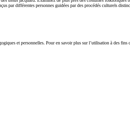
 des tissus jacquard. Examinez de plus près des costumes folkloriques bro
nçus par différentes personnes guidées par des procédés culturels distinc
gogiques et personnelles. Pour en savoir plus sur l’utilisation à des fin