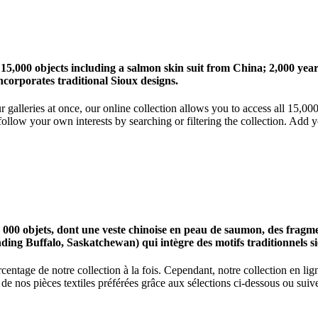
 15,000 objects including a salmon skin suit from China; 2,000 ye
corporates traditional Sioux designs.
r galleries at once, our online collection allows you to access all 15,0
ollow your own interests by searching or filtering the collection. Add y
0 objets, dont une veste chinoise en peau de saumon, des fragments
nding Buffalo, Saskatchewan) qui intègre des motifs traditionnels s
centage de notre collection à la fois. Cependant, notre collection en l
 nos pièces textiles préférées grâce aux sélections ci-dessous ou suive