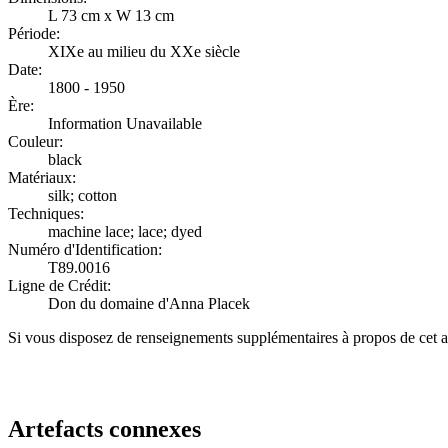
L 73 cm x W 13 cm
Période:
XIXe au milieu du XXe siècle
Date:
1800 - 1950
Ère:
Information Unavailable
Couleur:
black
Matériaux:
silk; cotton
Techniques:
machine lace; lace; dyed
Numéro d'Identification:
T89.0016
Ligne de Crédit:
Don du domaine d'Anna Placek
Si vous disposez de renseignements supplémentaires à propos de cet a
Recommencer la recherche
Artefacts connexes