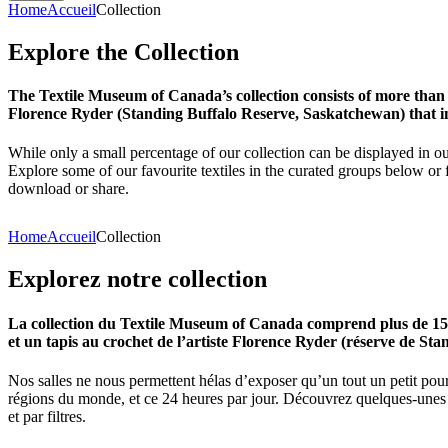
Home
Accueil
Collection
Explore
the
Collection
The Textile Museum of Canada’s collection consists of more than
Florence Ryder (Standing Buffalo Reserve, Saskatchewan) that in
While only a small percentage of our collection can be displayed in ou
Explore some of our favourite textiles in the curated groups below or f
download or share.
Home
Accueil
Collection
Explorez
notre
collection
La collection du Textile Museum of Canada comprend plus de 15 00
et un tapis au crochet de l’artiste Florence Ryder (réserve de Sta
Nos salles ne nous permettent hélas d’exposer qu’un tout un petit pour
régions du monde, et ce 24 heures par jour. Découvrez quelques-unes de
et par filtres.