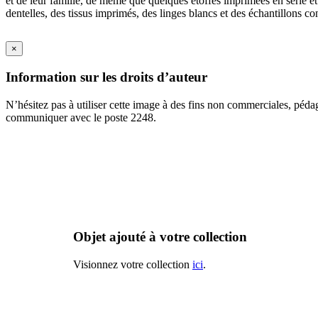
et de leur famille, de même que quelques étoffes imprimées en série et
dentelles, des tissus imprimés, des linges blancs et des échantillons co
×
Information sur les droits d’auteur
N’hésitez pas à utiliser cette image à des fins non commerciales, péda
communiquer avec le poste 2248.
Objet ajouté à votre collection
Visionnez votre collection
ici
.