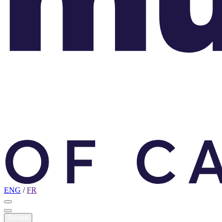
ENG
/
FR
Donate