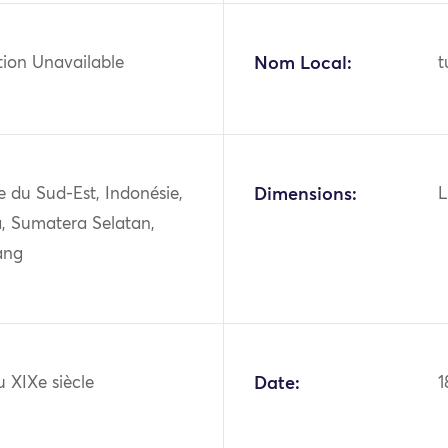
tion Unavailable
Nom Local:
t
ie du Sud-Est, Indonésie,
Dimensions:
L
, Sumatera Selatan,
ang
u XIXe siècle
Date:
1