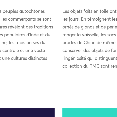
es peuples autochtones
Les objets faits en toile on
et les commerçants se sont
les jours. En témoignent les
res révélant des traditions
ornés de glands et de perle
ies populaires d’Inde et du
ranger la vaisselle, les sacs
ne, les tapis perses du
brodés de Chine de même qu
 centrale et une vaste
conserver des objets de fam
t une cultures distinctes
l’ingéniosité qui distinguen
collection du TMC sont re