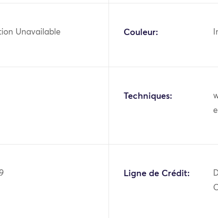
tion Unavailable
Couleur:
I
Techniques:
w
e
9
Ligne de Crédit:
D
O