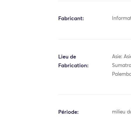
Fabricant:
Informa
Lieu de
Asie: As
Fabrication:
Sumatra
Palemb
Période:
milieu d