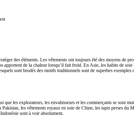
est
e protéger des éléments. Les vêtements ont toujours été des moyens de prot
portent de la chaleur lorsqu’il fait froid. En Asie, les habits de soie 
lesquels sont brodés des motifs traditionnels sont de superbes exemples d
si que les explorateurs, les envahisseurs et les commerçants se sont mutu
 du Pakistan, les vêtements royaux en soie de Chine, les tapis perses du
d’Indonésie sont à voir absolument.