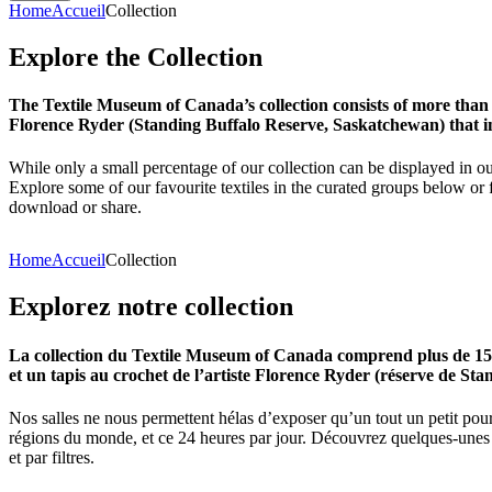
Home
Accueil
Collection
Explore
the
Collection
The Textile Museum of Canada’s collection consists of more than
Florence Ryder (Standing Buffalo Reserve, Saskatchewan) that in
While only a small percentage of our collection can be displayed in ou
Explore some of our favourite textiles in the curated groups below or f
download or share.
Home
Accueil
Collection
Explorez
notre
collection
La collection du Textile Museum of Canada comprend plus de 15 00
et un tapis au crochet de l’artiste Florence Ryder (réserve de Sta
Nos salles ne nous permettent hélas d’exposer qu’un tout un petit pour
régions du monde, et ce 24 heures par jour. Découvrez quelques-unes de
et par filtres.