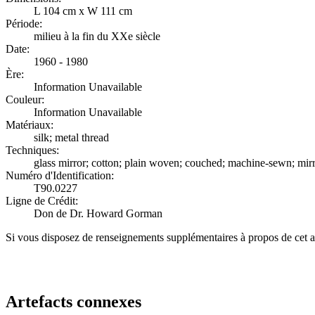
L 104 cm x W 111 cm
Période:
milieu à la fin du XXe siècle
Date:
1960 - 1980
Ère:
Information Unavailable
Couleur:
Information Unavailable
Matériaux:
silk; metal thread
Techniques:
glass mirror; cotton; plain woven; couched; machine-sewn; mir
Numéro d'Identification:
T90.0227
Ligne de Crédit:
Don de Dr. Howard Gorman
Si vous disposez de renseignements supplémentaires à propos de cet a
Recommencer la recherche
Artefacts connexes