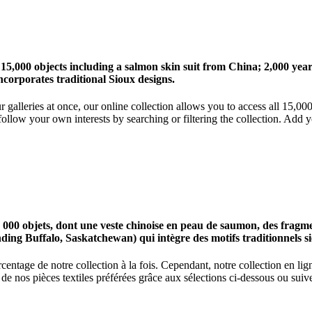
 15,000 objects including a salmon skin suit from China; 2,000 ye
corporates traditional Sioux designs.
r galleries at once, our online collection allows you to access all 15,0
ollow your own interests by searching or filtering the collection. Add y
0 objets, dont une veste chinoise en peau de saumon, des fragments
nding Buffalo, Saskatchewan) qui intègre des motifs traditionnels s
centage de notre collection à la fois. Cependant, notre collection en l
 nos pièces textiles préférées grâce aux sélections ci-dessous ou suive