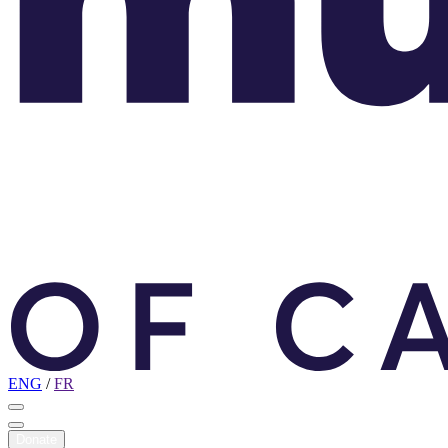
ENG
/
FR
Donate