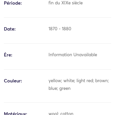
Période:
fin du XIXe siècle
Date:
1870 - 1880
Ère:
Information Unavailable
Couleur:
yellow; white; light red; brown;
blue; green
Matériaux:
wool; cotton