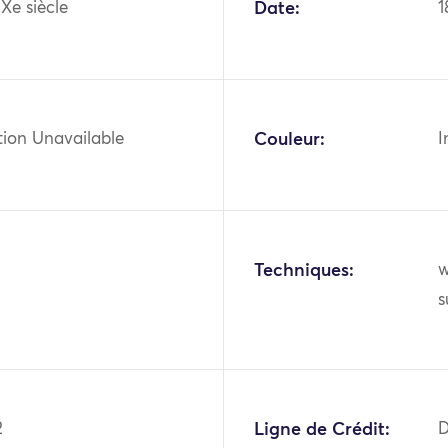
IXe siècle
Date:
1
tion Unavailable
Couleur:
I
Techniques:
w
s
2
Ligne de Crédit:
D