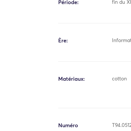
Période:
fin du X
Ère:
Informa
Matériaux:
cotton
Numéro
T94.051