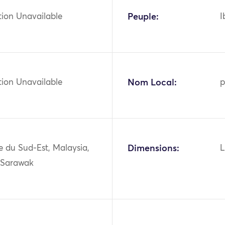
tion Unavailable
Peuple:
I
tion Unavailable
Nom Local:
ie du Sud-Est, Malaysia,
Dimensions:
L
 Sarawak