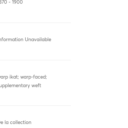
870 - 1900
nformation Unavailable
arp ikat; warp-faced;
upplementary weft
e la collection