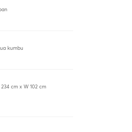
ban
pua kumbu
 234 cm x W 102 cm