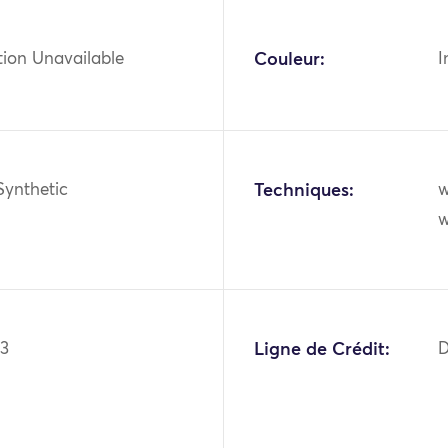
tion Unavailable
Couleur:
I
Synthetic
Techniques:
w
w
93
Ligne de Crédit:
D