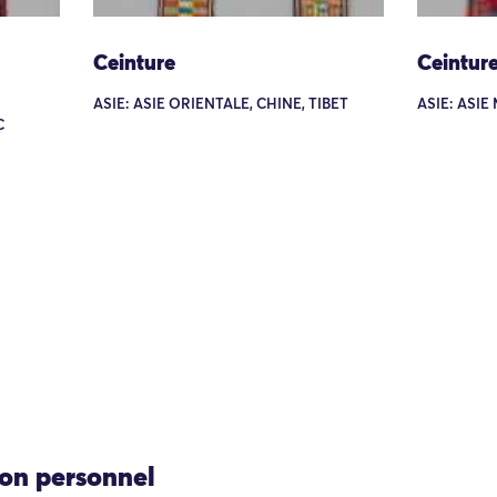
Ceinture
Ceintur
ASIE: ASIE ORIENTALE, CHINE, TIBET
ASIE: ASI
C
ion personnel