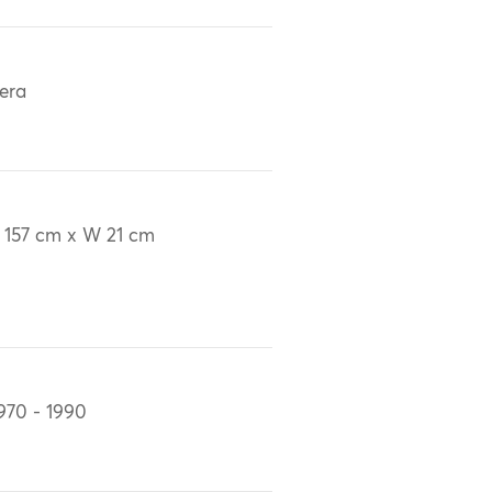
era
 157 cm x W 21 cm
970 - 1990