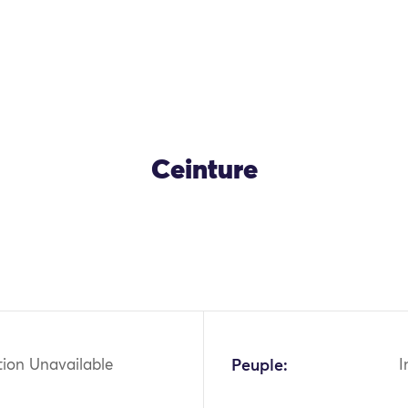
Ceinture
tion Unavailable
Peuple:
I