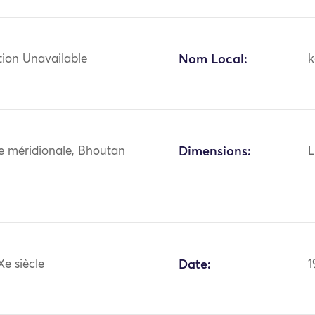
tion Unavailable
Nom Local:
k
ie méridionale, Bhoutan
Dimensions:
L
Xe siècle
Date:
1