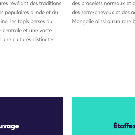
res révélant des traditions
des bracelets normaux et de
ies populaires d’Inde et du
des serre-cheveux et des a
ne, les tapis perses du
Mongolie ainsi qu’un rare b
 centrale et une vaste
t une cultures distinctes
auvage
Étoffe