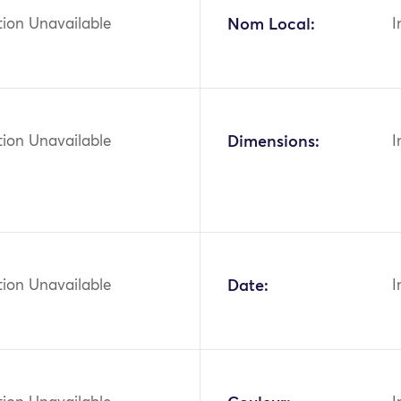
tion Unavailable
Nom Local:
I
tion Unavailable
Dimensions:
I
tion Unavailable
Date:
I