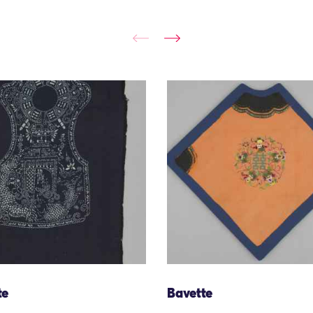
te
Bavette