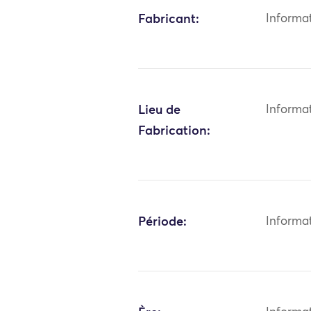
Fabricant:
Informa
Lieu de
Informa
Fabrication:
Période:
Informa