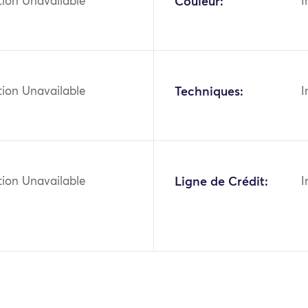
tion Unavailable
Couleur:
I
tion Unavailable
Techniques:
I
tion Unavailable
Ligne de Crédit:
I