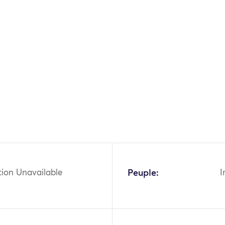
OK
tion Unavailable
Peuple:
I