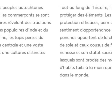
es peuples autochtones
Tout au long de l’histoire, i
et les commerçants se sont
protéger des éléments. Les
res révélant des traditions
protection efficaces, perme
ies populaires d’Inde et du
sentiment d’appartenance 
ne, les tapis perses du
ponchos apportent de la chal
 centrale et une vaste
de soie et ceux cousus de fi
t une cultures distinctes
richesse et son statut soci
lesquels sont brodés des m
d’habits faits à la main qu
dans le monde.