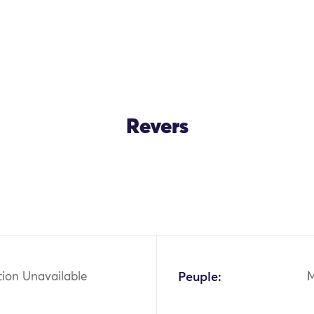
Revers
OK
tion Unavailable
Peuple: