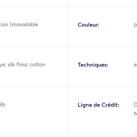
tion Unavailable
Couleur:
p
e; silk floss; cotton
Techniques:
e
9b
Ligne de Crédit:
D
M