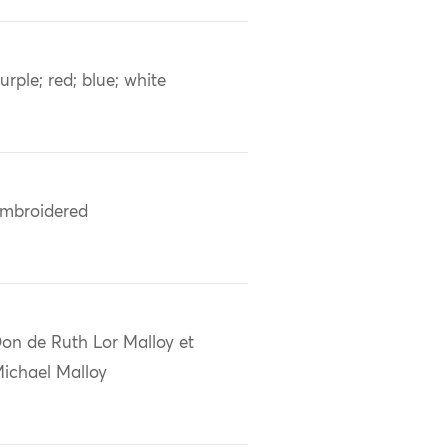
urple; red; blue; white
mbroidered
on de Ruth Lor Malloy et
ichael Malloy