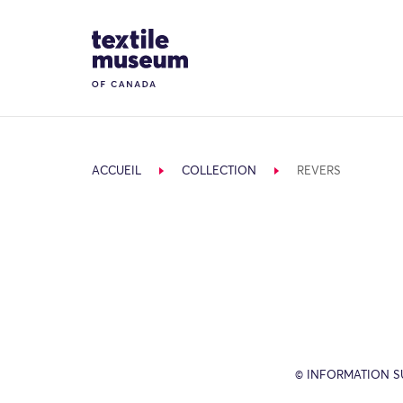
Skip to content
Site Logo
ACCUEIL
COLLECTION
REVERS
© INFORMATION SU