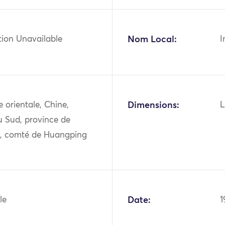
tion Unavailable
Nom Local:
I
ie orientale, Chine,
Dimensions:
L
u Sud, province de
, comté de Huangping
le
Date:
1