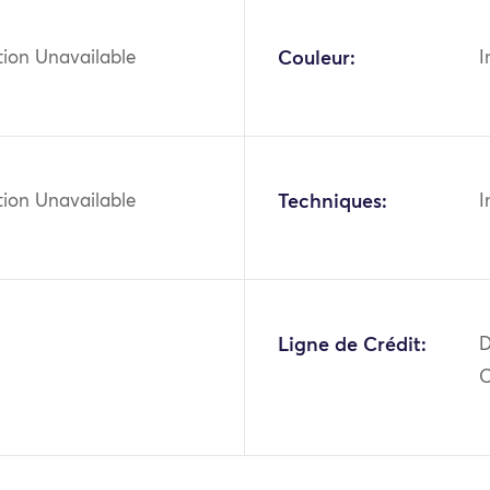
tion Unavailable
Couleur:
I
tion Unavailable
Techniques:
I
2
Ligne de Crédit:
D
O