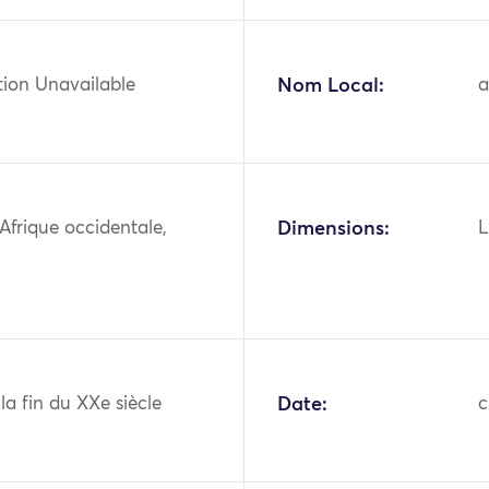
tion Unavailable
Nom Local:
a
 Afrique occidentale,
Dimensions:
L
 la fin du XXe siècle
Date:
c