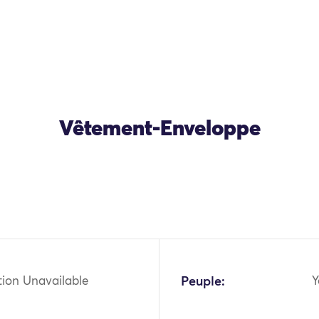
Vêtement-Enveloppe
OK
tion Unavailable
Peuple:
Y