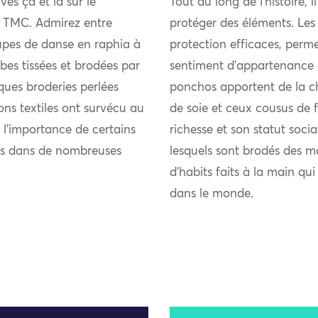
vés çà et là sur le
Tout au long de l’histoire, i
du TMC. Admirez entre
protéger des éléments. Les
jupes de danse en raphia à
protection efficaces, perme
bes tissées et brodées par
sentiment d’appartenance 
ques broderies perlées
ponchos apportent de la chal
ions textiles ont survécu au
de soie et ceux cousus de fi
 l’importance de certains
richesse et son statut soci
nts dans de nombreuses
lesquels sont brodés des m
d’habits faits à la main qu
dans le monde.