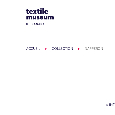
Skip to content
Site Logo
ACCUEIL
COLLECTION
NAPPERON
© IN