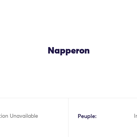
Napperon
OK
tion Unavailable
Peuple:
I