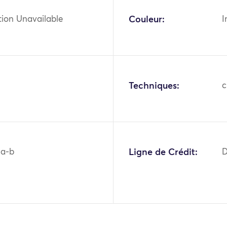
tion Unavailable
Couleur:
I
Techniques:
c
1a-b
Ligne de Crédit:
D