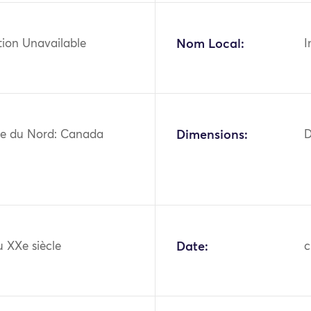
tion Unavailable
Nom Local:
I
e du Nord: Canada
Dimensions:
D
 XXe siècle
Date:
c