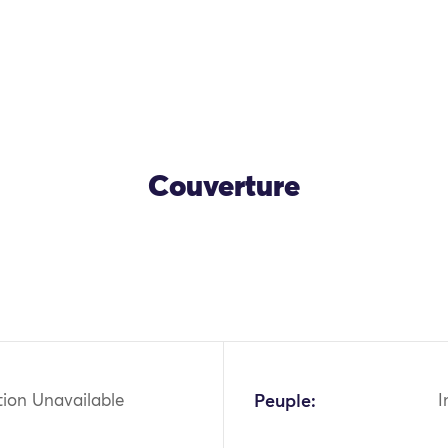
Couverture
tion Unavailable
Peuple:
I