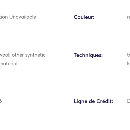
tion Unavailable
Couleur:
n
wool; other synthetic
Techniques:
t
 material
k
6
Ligne de Crédit:
D