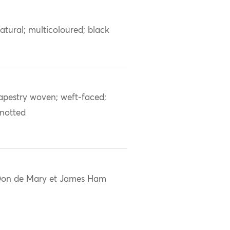
atural; multicoloured; black
apestry woven; weft-faced;
notted
on de Mary et James Ham