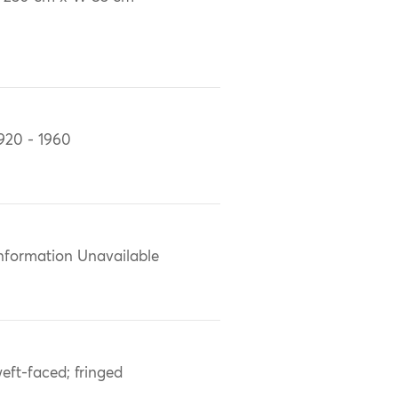
920 - 1960
nformation Unavailable
eft-faced; fringed