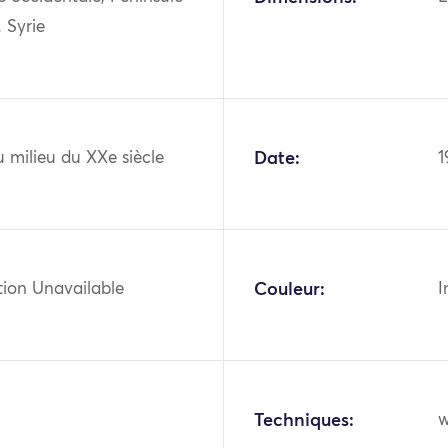
, Syrie
 milieu du XXe siècle
Date:
1
tion Unavailable
Couleur:
I
Techniques:
w