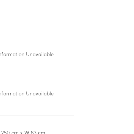
nformation Unavailable
nformation Unavailable
 250 cm x W 83 cm