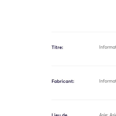
Titre:
Informa
Fabricant:
Informa
Lieu de
Asie: As