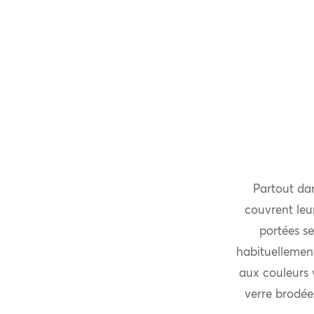
Partout da
couvrent leur
portées se
habituellemen
aux couleurs v
verre brodée