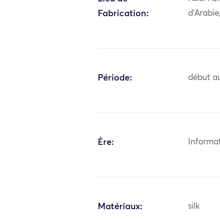
Fabrication:
d'Arabie
Période:
début au
Ère:
Informa
Matériaux:
silk