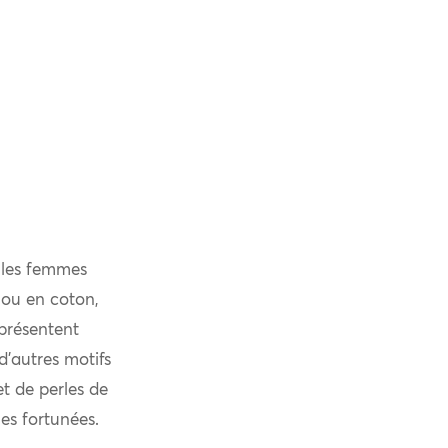
 les femmes
e ou en coton,
 présentent
’autres motifs
et de perles de
es fortunées.