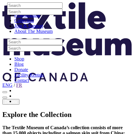
Skip to content
Search
Site Logo
Search
Visit
Search
Search
Programming
Collection
Join & Support
About The Museum
Search
Search
Search
Search
Shop
Blog
Donate
Facility Rentals
Contact
ENG
/
FR
Facebook
Instagram
Youtube
Donate
Explore
the
Collection
The Textile Museum of Canada’s collection consists of more
than 15,000 objects including a salmon skin suit from China;