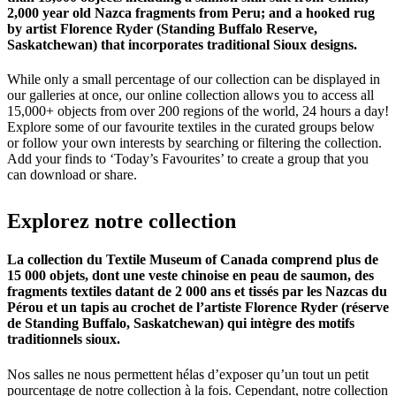
2,000 year old Nazca fragments from Peru; and a hooked rug
by artist Florence Ryder (Standing Buffalo Reserve,
Saskatchewan) that incorporates traditional Sioux designs.
While only a small percentage of our collection can be displayed in
our galleries at once, our online collection allows you to access all
15,000+ objects from over 200 regions of the world, 24 hours a day!
Explore some of our favourite textiles in the curated groups below
or follow your own interests by searching or filtering the collection.
Add your finds to ‘Today’s Favourites’ to create a group that you
can download or share.
Explorez
notre
collection
La collection du Textile Museum of Canada comprend plus de
15 000 objets, dont une veste chinoise en peau de saumon, des
fragments textiles datant de 2 000 ans et tissés par les Nazcas du
Pérou et un tapis au crochet de l’artiste Florence Ryder (réserve
de Standing Buffalo, Saskatchewan) qui intègre des motifs
traditionnels sioux.
Nos salles ne nous permettent hélas d’exposer qu’un tout un petit
pourcentage de notre collection à la fois. Cependant, notre collection