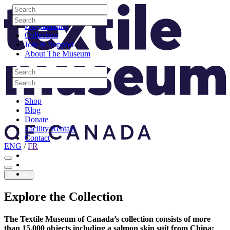
Skip to content
Search
Site Logo
Search
Visit
Search
Search
Programming
Collection
Join & Support
About The Museum
Search
Search
Search
Search
Shop
Blog
Donate
Facility Rentals
Contact
ENG
/
FR
Facebook
Instagram
Youtube
Donate
Explore
the
Collection
The Textile Museum of Canada’s collection consists of more
than 15,000 objects including a salmon skin suit from China;