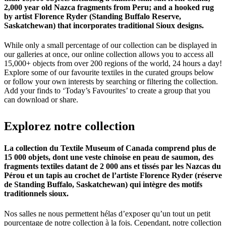
2,000 year old Nazca fragments from Peru; and a hooked rug
by artist Florence Ryder (Standing Buffalo Reserve,
Saskatchewan) that incorporates traditional Sioux designs.
While only a small percentage of our collection can be displayed in
our galleries at once, our online collection allows you to access all
15,000+ objects from over 200 regions of the world, 24 hours a day!
Explore some of our favourite textiles in the curated groups below
or follow your own interests by searching or filtering the collection.
Add your finds to ‘Today’s Favourites’ to create a group that you
can download or share.
Explorez
notre
collection
La collection du Textile Museum of Canada comprend plus de
15 000 objets, dont une veste chinoise en peau de saumon, des
fragments textiles datant de 2 000 ans et tissés par les Nazcas du
Pérou et un tapis au crochet de l’artiste Florence Ryder (réserve
de Standing Buffalo, Saskatchewan) qui intègre des motifs
traditionnels sioux.
Nos salles ne nous permettent hélas d’exposer qu’un tout un petit
pourcentage de notre collection à la fois. Cependant, notre collection