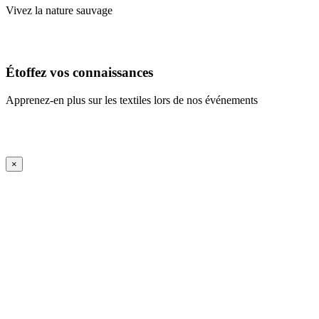
Vivez la nature sauvage
En savoir plus
Étoffez vos connaissances
Apprenez-en plus sur les textiles lors de nos événements
En savoir plus
iFrame Title
×