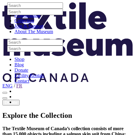
Skip to content
Search
Site Logo
Search
Visit
Search
Search
Programming
Collection
Join & Support
About The Museum
Search
Search
Search
Search
Shop
Blog
Donate
Facility Rentals
Contact
ENG
/
FR
Facebook
Instagram
Youtube
Donate
Explore
the
Collection
The Textile Museum of Canada’s collection consists of more
than 15,000 objects including a salmon skin suit from China;