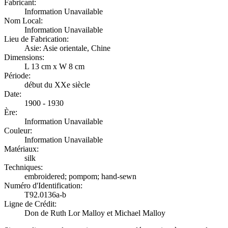
Fabricant:
Information Unavailable
Nom Local:
Information Unavailable
Lieu de Fabrication:
Asie: Asie orientale, Chine
Dimensions:
L 13 cm x W 8 cm
Période:
début du XXe siècle
Date:
1900 - 1930
Ère:
Information Unavailable
Couleur:
Information Unavailable
Matériaux:
silk
Techniques:
embroidered; pompom; hand-sewn
Numéro d'Identification:
T92.0136a-b
Ligne de Crédit:
Don de Ruth Lor Malloy et Michael Malloy