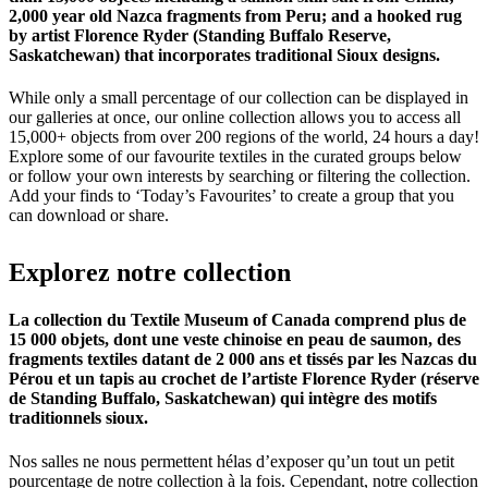
2,000 year old Nazca fragments from Peru; and a hooked rug
by artist Florence Ryder (Standing Buffalo Reserve,
Saskatchewan) that incorporates traditional Sioux designs.
While only a small percentage of our collection can be displayed in
our galleries at once, our online collection allows you to access all
15,000+ objects from over 200 regions of the world, 24 hours a day!
Explore some of our favourite textiles in the curated groups below
or follow your own interests by searching or filtering the collection.
Add your finds to ‘Today’s Favourites’ to create a group that you
can download or share.
Explorez
notre
collection
La collection du Textile Museum of Canada comprend plus de
15 000 objets, dont une veste chinoise en peau de saumon, des
fragments textiles datant de 2 000 ans et tissés par les Nazcas du
Pérou et un tapis au crochet de l’artiste Florence Ryder (réserve
de Standing Buffalo, Saskatchewan) qui intègre des motifs
traditionnels sioux.
Nos salles ne nous permettent hélas d’exposer qu’un tout un petit
pourcentage de notre collection à la fois. Cependant, notre collection