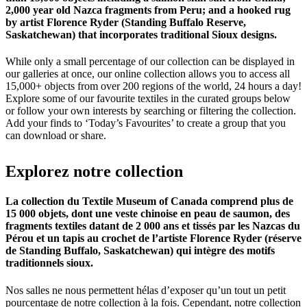
2,000 year old Nazca fragments from Peru; and a hooked rug
by artist Florence Ryder (Standing Buffalo Reserve,
Saskatchewan) that incorporates traditional Sioux designs.
While only a small percentage of our collection can be displayed in
our galleries at once, our online collection allows you to access all
15,000+ objects from over 200 regions of the world, 24 hours a day!
Explore some of our favourite textiles in the curated groups below
or follow your own interests by searching or filtering the collection.
Add your finds to ‘Today’s Favourites’ to create a group that you
can download or share.
Explorez
notre
collection
La collection du Textile Museum of Canada comprend plus de
15 000 objets, dont une veste chinoise en peau de saumon, des
fragments textiles datant de 2 000 ans et tissés par les Nazcas du
Pérou et un tapis au crochet de l’artiste Florence Ryder (réserve
de Standing Buffalo, Saskatchewan) qui intègre des motifs
traditionnels sioux.
Nos salles ne nous permettent hélas d’exposer qu’un tout un petit
pourcentage de notre collection à la fois. Cependant, notre collection