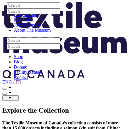
Skip to content
Search
Site Logo
Search
Visit
Search
Search
Programming
Collection
Join & Support
About The Museum
Search
Search
Search
Search
Shop
Blog
Donate
Facility Rentals
Contact
ENG
/
FR
Facebook
Instagram
Youtube
Donate
Explore
the
Collection
The Textile Museum of Canada’s collection consists of more
than 15,000 objects including a salmon skin suit from China;