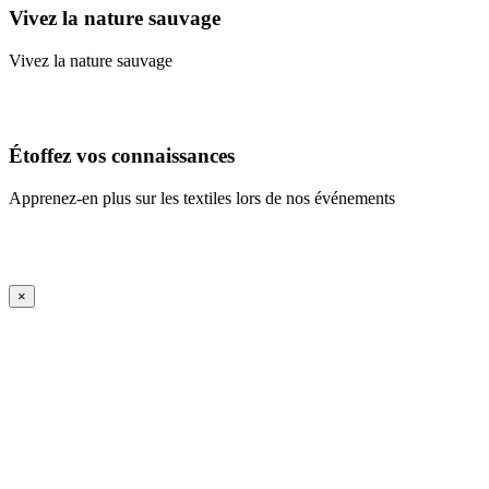
Vivez la nature sauvage
Vivez la nature sauvage
En savoir plus
Étoffez vos connaissances
Apprenez-en plus sur les textiles lors de nos événements
En savoir plus
iFrame Title
×