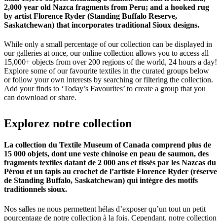
2,000 year old Nazca fragments from Peru; and a hooked rug
by artist Florence Ryder (Standing Buffalo Reserve,
Saskatchewan) that incorporates traditional Sioux designs.
While only a small percentage of our collection can be displayed in
our galleries at once, our online collection allows you to access all
15,000+ objects from over 200 regions of the world, 24 hours a day!
Explore some of our favourite textiles in the curated groups below
or follow your own interests by searching or filtering the collection.
Add your finds to ‘Today’s Favourites’ to create a group that you
can download or share.
Explorez
notre
collection
La collection du Textile Museum of Canada comprend plus de
15 000 objets, dont une veste chinoise en peau de saumon, des
fragments textiles datant de 2 000 ans et tissés par les Nazcas du
Pérou et un tapis au crochet de l’artiste Florence Ryder (réserve
de Standing Buffalo, Saskatchewan) qui intègre des motifs
traditionnels sioux.
Nos salles ne nous permettent hélas d’exposer qu’un tout un petit
pourcentage de notre collection à la fois. Cependant, notre collection