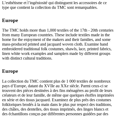
L’esthétisme et l’ingéniosité qui distinguent les accessoires de ce
type que contient la collection du TMC sont remarquables.
Europe
The TMC holds more than 1,000 textiles of the 17th - 20th centuries
from many European countries. These include textiles made in the
home for the enjoyment of the makers and their families, and some
mass-produced printed and jacquard woven cloth. Examine hand
embroidered traditional folk costumes, shawls, lace, printed fabrics,
linen white work examples and samplers made by different groups
with distinct cultural traditions.
Europe
La collection du TMC contient plus de 1 000 textiles de nombreux
pays d’Europe, datant du XVIIe au XXe siècle. Parmi ceux-ci se
trouvent des pièces destinées à des fins ménagères au profit de leurs
créateurs et de leur famille, de même que quelques étoffes imprimées
en série et des tissus jacquard. Examinez de plus près des costumes
folkloriques brodés à la main dans le plus pur respect des traditions,
des châles, des dentelles, des tissus imprimés, des linges blancs et
des échantillons conçus par différentes personnes guidées par des