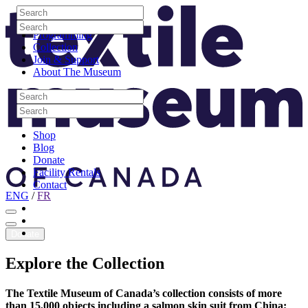
Skip to content
Search
Site Logo
Search
Visit
Search
Search
Programming
Collection
Join & Support
About The Museum
Search
Search
Search
Search
Shop
Blog
Donate
Facility Rentals
Contact
ENG
/
FR
Facebook
Instagram
Youtube
Donate
Explore
the
Collection
The Textile Museum of Canada’s collection consists of more
than 15,000 objects including a salmon skin suit from China;