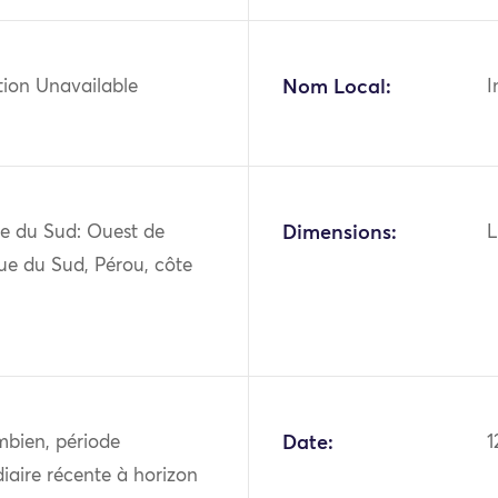
tion Unavailable
Nom Local:
I
e du Sud: Ouest de
Dimensions:
L
ue du Sud, Pérou, côte
mbien, période
Date:
1
iaire récente à horizon