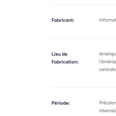
Fabricant:
Informa
Lieu de
Amériqu
Fabrication:
l'Amériq
centrale
Période:
Précolo
interméd