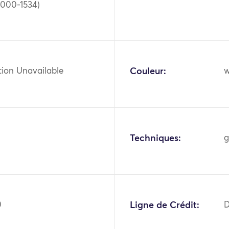
1000-1534)
tion Unavailable
Couleur:
w
Techniques:
g
0
Ligne de Crédit:
D