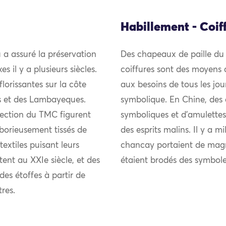
Habillement - Coif
 a assuré la préservation
Des chapeaux de paille du 
s il y a plusieurs siècles.
coiffures sont des moyens d
lorissantes sur la côte
aux besoins de tous les jour
s et des Lambayeques.
symbolique. En Chine, des 
lection du TMC figurent
symboliques et d’amulettes
borieusement tissés de
des esprits malins. Il y a m
textiles puisant leurs
chancay portaient de magni
nt au XXIe siècle, et des
étaient brodés des symbole
es étoffes à partir de
res.