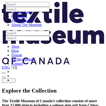
Skip to content
Search
Site Logo
Search
Visit
Search
Search
Programming
Collection
Join & Support
About The Museum
Search
Search
Search
Search
Shop
Blog
Donate
Facility Rentals
Contact
ENG
/
FR
Facebook
Instagram
Youtube
Donate
Explore
the
Collection
The Textile Museum of Canada’s collection consists of more
than 15,000 objects including a salmon skin suit from China;