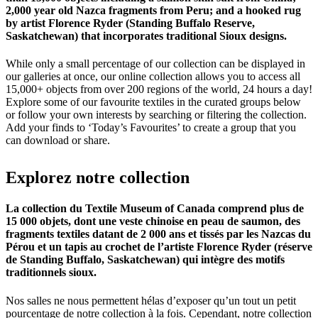
2,000 year old Nazca fragments from Peru; and a hooked rug
by artist Florence Ryder (Standing Buffalo Reserve,
Saskatchewan) that incorporates traditional Sioux designs.
While only a small percentage of our collection can be displayed in
our galleries at once, our online collection allows you to access all
15,000+ objects from over 200 regions of the world, 24 hours a day!
Explore some of our favourite textiles in the curated groups below
or follow your own interests by searching or filtering the collection.
Add your finds to ‘Today’s Favourites’ to create a group that you
can download or share.
Explorez
notre
collection
La collection du Textile Museum of Canada comprend plus de
15 000 objets, dont une veste chinoise en peau de saumon, des
fragments textiles datant de 2 000 ans et tissés par les Nazcas du
Pérou et un tapis au crochet de l’artiste Florence Ryder (réserve
de Standing Buffalo, Saskatchewan) qui intègre des motifs
traditionnels sioux.
Nos salles ne nous permettent hélas d’exposer qu’un tout un petit
pourcentage de notre collection à la fois. Cependant, notre collection