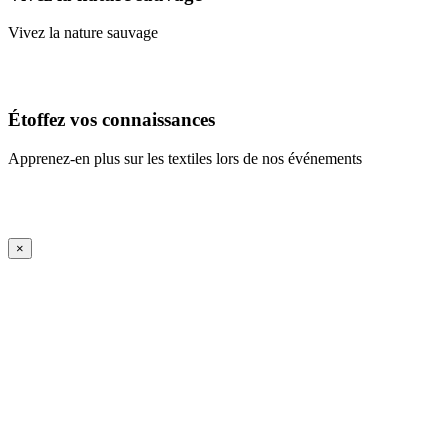
Vivez la nature sauvage
En savoir plus
Étoffez vos connaissances
Apprenez-en plus sur les textiles lors de nos événements
En savoir plus
iFrame Title
×