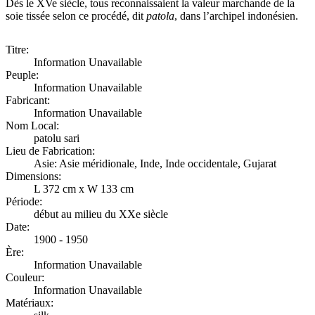
Dès le XVe siècle, tous reconnaissaient la valeur marchande de la
soie tissée selon ce procédé, dit
patola
, dans l’archipel indonésien.
Titre:
Information Unavailable
Peuple:
Information Unavailable
Fabricant:
Information Unavailable
Nom Local:
patolu sari
Lieu de Fabrication:
Asie: Asie méridionale, Inde, Inde occidentale, Gujarat
Dimensions:
L 372 cm x W 133 cm
Période:
début au milieu du XXe siècle
Date:
1900 - 1950
Ère:
Information Unavailable
Couleur:
Information Unavailable
Matériaux: