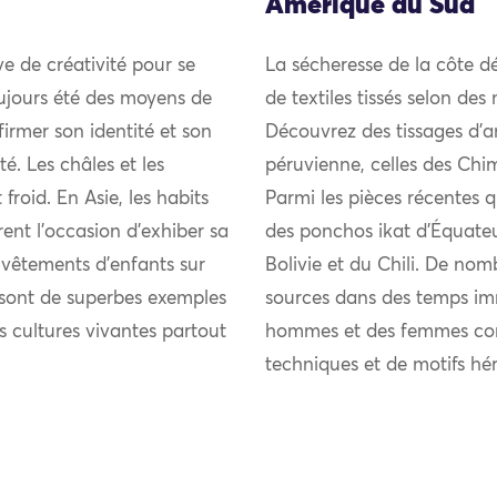
Amérique du Sud
uve de créativité pour se
La sécheresse de la côte d
ujours été des moyens de
de textiles tissés selon des
firmer son identité et son
Découvrez des tissages d’an
 Les châles et les
péruvienne, celles des Ch
froid. En Asie, les habits
Parmi les pièces récentes 
rent l’occasion d’exhiber sa
des ponchos ikat d’Équateu
s vêtements d’enfants sur
Bolivie et du Chili. De nomb
s sont de superbes exemples
sources dans des temps imm
es cultures vivantes partout
hommes et des femmes cont
techniques et de motifs hér