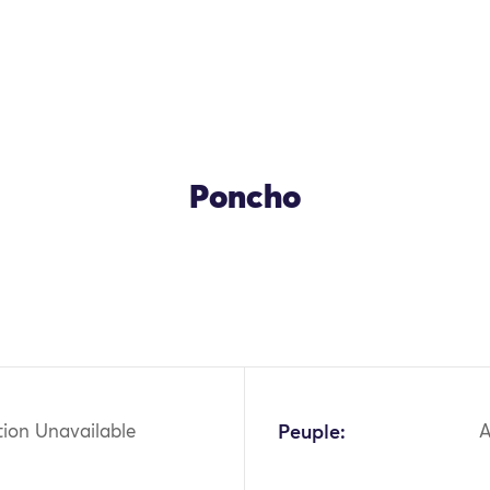
Poncho
OK
tion Unavailable
Peuple: