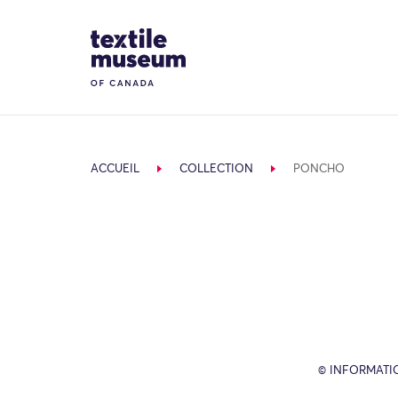
Skip to content
Site Logo
ACCUEIL
COLLECTION
PONCHO
© INFORMATIO