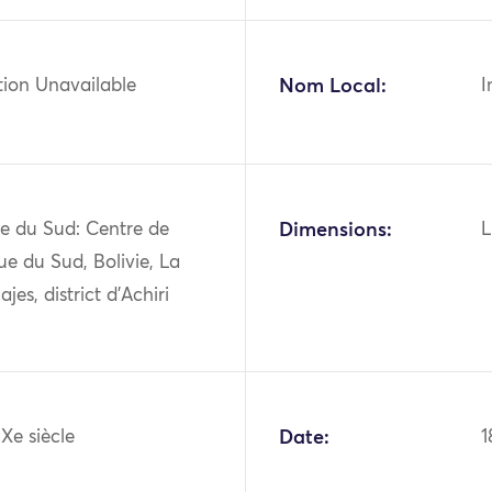
tion Unavailable
Nom Local:
I
e du Sud: Centre de
Dimensions:
L
ue du Sud, Bolivie, La
jes, district d'Achiri
IXe siècle
Date:
1