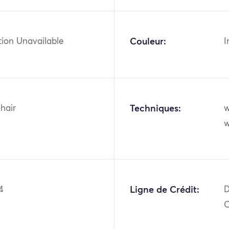
tion Unavailable
Couleur:
I
hair
Techniques:
w
w
4
Ligne de Crédit:
D
O