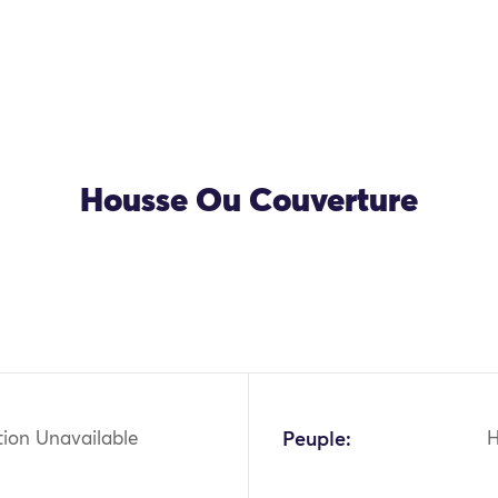
Housse Ou Couverture
OK
tion Unavailable
Peuple:
H