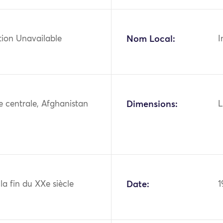
tion Unavailable
Nom Local:
I
ie centrale, Afghanistan
Dimensions:
L
 la fin du XXe siècle
Date:
1