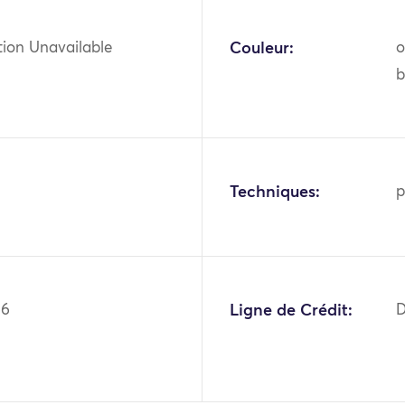
tion Unavailable
Couleur:
o
b
Techniques:
p
66
Ligne de Crédit:
D