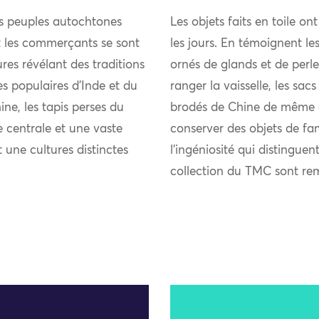
es peuples autochtones
Les objets faits en toile on
et les commerçants se sont
les jours. En témoignent les
res révélant des traditions
ornés de glands et de perle
ies populaires d’Inde et du
ranger la vaisselle, les sacs
ne, les tapis perses du
brodés de Chine de même qu
 centrale et une vaste
conserver des objets de fam
t une cultures distinctes
l’ingéniosité qui distinguen
collection du TMC sont re