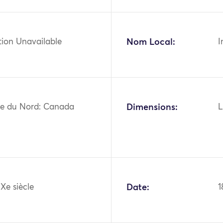
tion Unavailable
Nom Local:
I
e du Nord: Canada
Dimensions:
L
IXe siècle
Date:
1