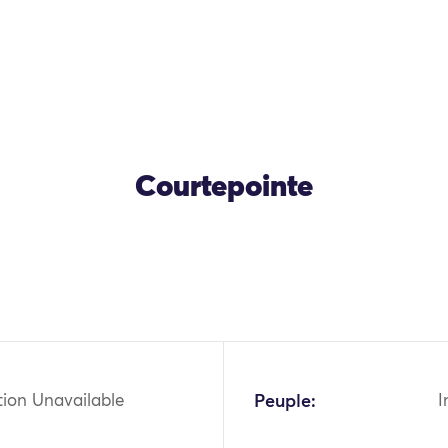
Courtepointe
tion Unavailable
Peuple:
I