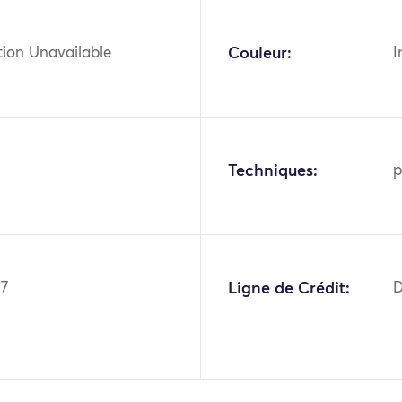
tion Unavailable
Couleur:
I
Techniques:
p
87
Ligne de Crédit:
D