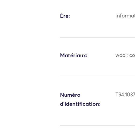
Ère:
Informa
Matériaux:
wool; c
Numéro
T94.103
d'Identification: