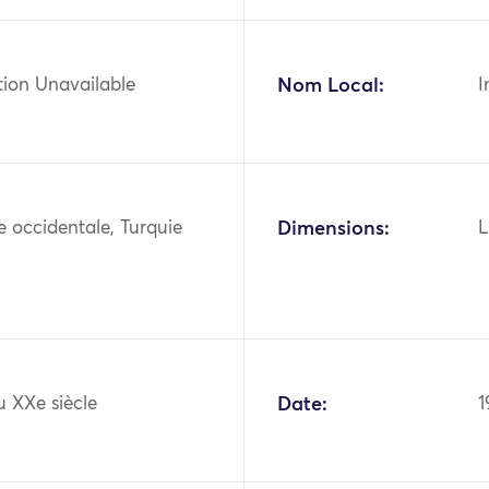
tion Unavailable
Nom Local:
I
ie occidentale, Turquie
Dimensions:
L
u XXe siècle
Date:
1