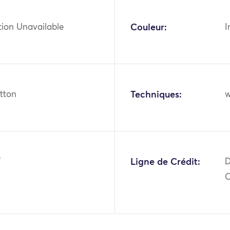
tion Unavailable
Couleur:
I
otton
Techniques:
w
7
Ligne de Crédit:
D
O