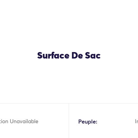
Surface De Sac
OK
tion Unavailable
Peuple:
I