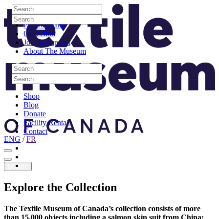
Skip to content
Search
Site Logo
Search
Visit
Search
Search
Programming
Collection
Join & Support
About The Museum
Search
Search
Search
Search
Shop
Blog
Donate
Facility Rentals
Contact
ENG
/
FR
Facebook
Instagram
Youtube
Donate
Explore
the
Collection
The Textile Museum of Canada’s collection consists of more
than 15,000 objects including a salmon skin suit from China;