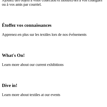
Ajoutez des objets à votre collection et montrez-les à vos collègues
ou à vos amis par courriel.
En savoir plus
Étoffez vos connaissances
Apprenez-en plus sur les textiles lors de nos événements
En savoir plus
What's On!
Learn more about our current exhibitions
Learn More
Dive in!
Learn more about textiles at our events
Learn More