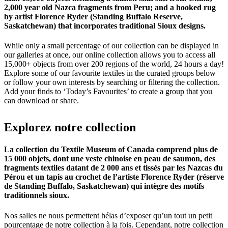
2,000 year old Nazca fragments from Peru; and a hooked rug
by artist Florence Ryder (Standing Buffalo Reserve,
Saskatchewan) that incorporates traditional Sioux designs.
While only a small percentage of our collection can be displayed in
our galleries at once, our online collection allows you to access all
15,000+ objects from over 200 regions of the world, 24 hours a day!
Explore some of our favourite textiles in the curated groups below
or follow your own interests by searching or filtering the collection.
Add your finds to ‘Today’s Favourites’ to create a group that you
can download or share.
Explorez
notre
collection
La collection du Textile Museum of Canada comprend plus de
15 000 objets, dont une veste chinoise en peau de saumon, des
fragments textiles datant de 2 000 ans et tissés par les Nazcas du
Pérou et un tapis au crochet de l’artiste Florence Ryder (réserve
de Standing Buffalo, Saskatchewan) qui intègre des motifs
traditionnels sioux.
Nos salles ne nous permettent hélas d’exposer qu’un tout un petit
pourcentage de notre collection à la fois. Cependant, notre collection