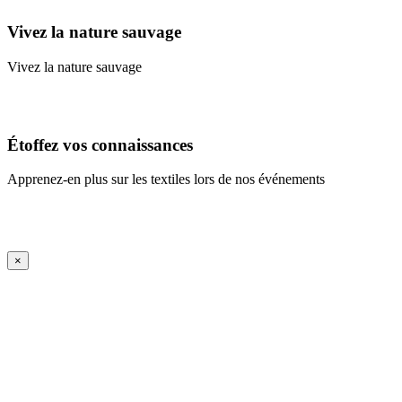
Vivez la nature sauvage
Vivez la nature sauvage
En savoir plus
Étoffez vos connaissances
Apprenez-en plus sur les textiles lors de nos événements
En savoir plus
iFrame Title
×