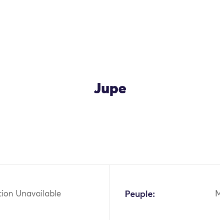
Jupe
OK
tion Unavailable
Peuple:
M