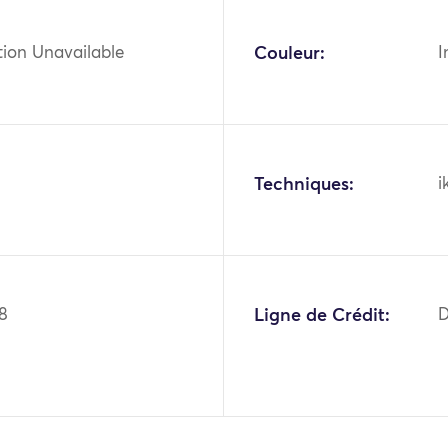
tion Unavailable
Couleur:
I
Techniques:
i
8
Ligne de Crédit:
D