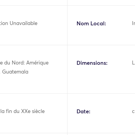
tion Unavailable
Nom Local:
I
e du Nord: Amérique
Dimensions:
L
e, Guatemala
 la fin du XXe siècle
Date:
c