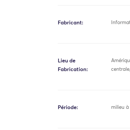
Fabricant:
Informa
Lieu de
Amériqu
Fabrication:
central
Période:
milieu à