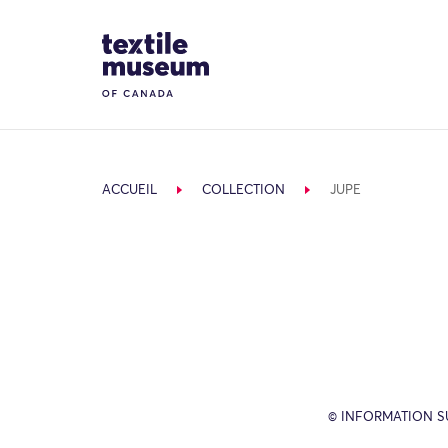
Skip to content
Site Logo
ACCUEIL
COLLECTION
JUPE
© INFORMATION SU