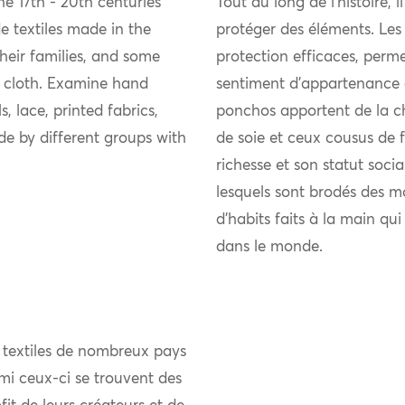
e 17th - 20th centuries
Tout au long de l’histoire, i
 textiles made in the
protéger des éléments. Les
eir families, and some
protection efficaces, perme
 cloth. Examine hand
sentiment d’appartenance 
, lace, printed fabrics,
ponchos apportent de la chal
e by different groups with
de soie et ceux cousus de fi
richesse et son statut soci
lesquels sont brodés des m
d’habits faits à la main qu
dans le monde.
 textiles de nombreux pays
mi ceux-ci se trouvent des