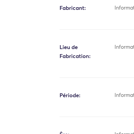
Fabricant:
Informa
Lieu de
Informa
Fabrication:
Période:
Informa