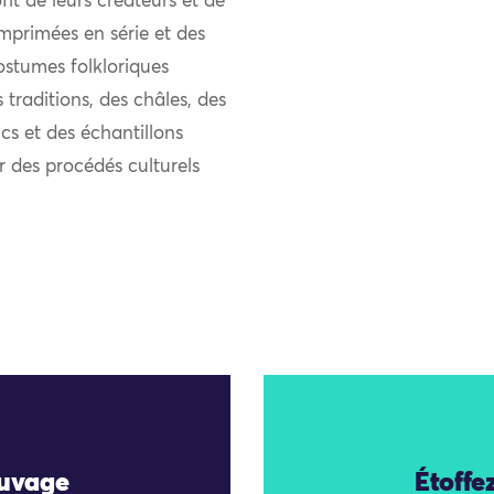
it de leurs créateurs et de
mprimées en série et des
ostumes folkloriques
 traditions, des châles, des
ncs et des échantillons
r des procédés culturels
auvage
Étoffe