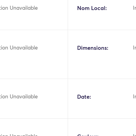
tion Unavailable
Nom Local:
I
tion Unavailable
Dimensions:
I
tion Unavailable
Date:
I