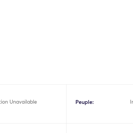
tion Unavailable
Peuple:
I