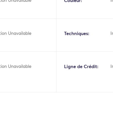
tion Unavailable
Couleur:
I
tion Unavailable
Techniques:
I
tion Unavailable
Ligne de Crédit:
I