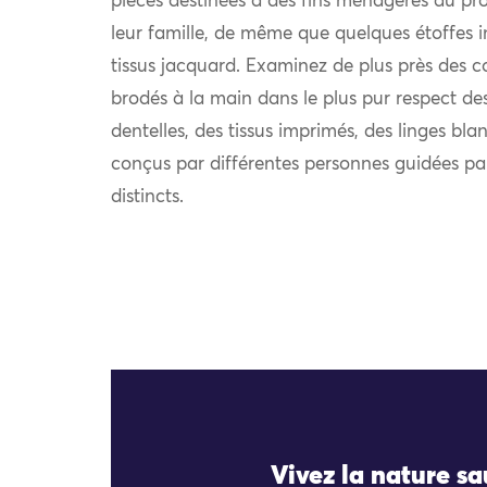
pièces destinées à des fins ménagères au prof
leur famille, de même que quelques étoffes i
tissus jacquard. Examinez de plus près des c
brodés à la main dans le plus pur respect des
dentelles, des tissus imprimés, des linges bla
conçus par différentes personnes guidées pa
distincts.
Vivez la nature s