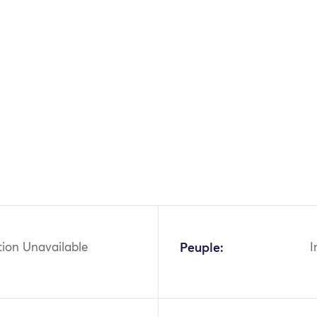
tion Unavailable
Peuple:
I