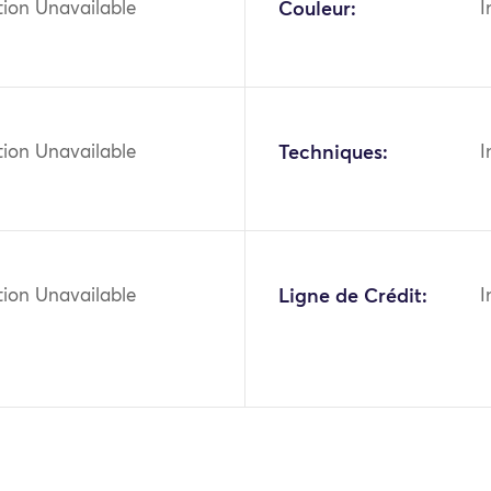
tion Unavailable
Couleur:
I
tion Unavailable
Techniques:
I
tion Unavailable
Ligne de Crédit:
I