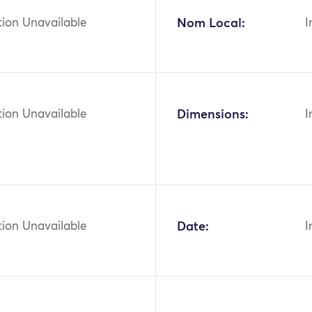
tion Unavailable
Nom Local:
I
tion Unavailable
Dimensions:
I
tion Unavailable
Date:
I