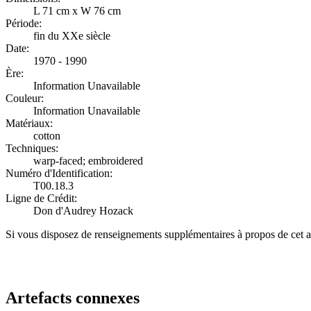
L 71 cm x W 76 cm
Période:
fin du XXe siècle
Date:
1970 - 1990
Ère:
Information Unavailable
Couleur:
Information Unavailable
Matériaux:
cotton
Techniques:
warp-faced; embroidered
Numéro d'Identification:
T00.18.3
Ligne de Crédit:
Don d'Audrey Hozack
Si vous disposez de renseignements supplémentaires à propos de cet a
Recommencer la recherche
Artefacts connexes