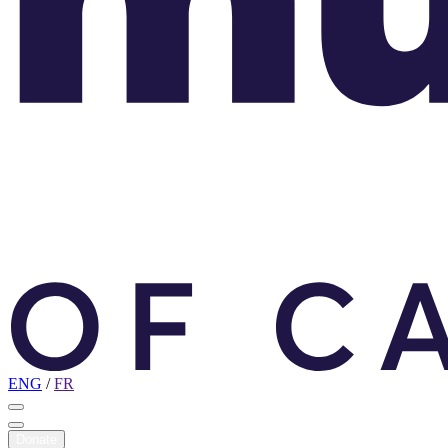
ENG
/
FR
Donate