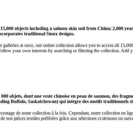
 15,000 objects including a salmon skin suit from China; 2,000 ye
corporates traditional Sioux designs.
r galleries at once, our online collection allows you to access all 15,0
ollow your own interests by searching or filtering the collection. Add y
0 objets, dont une veste chinoise en peau de saumon, des fragments
nding Buffalo, Saskatchewan) qui intègre des motifs traditionnels s
centage de notre collection à la fois. Cependant, notre collection en l
 nos pièces textiles préférées grâce aux sélections ci-dessous ou suive