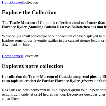
Home
Accueil
Collection
Explore
the
Collection
The Textile Museum of Canada’s collection consists of more than
Florence Ryder (Standing Buffalo Reserve, Saskatchewan) that in
While only a small percentage of our collection can be displayed in ou
Explore some of our favourite textiles in the curated groups below or f
download or share.
Home
Accueil
Collection
Explorez
notre
collection
La collection du Textile Museum of Canada comprend plus de 15 00
et un tapis au crochet de l’artiste Florence Ryder (réserve de Sta
Nos salles ne nous permettent hélas d’exposer qu’un tout un petit pour
régions du monde, et ce 24 heures par jour. Découvrez quelques-unes de
et par filtres.