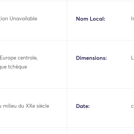
tion Unavailable
Nom Local:
I
Europe centrale,
Dimensions:
L
que tchèque
 milieu du XXe siècle
Date:
c