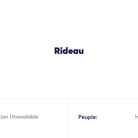
Rideau
OK
tion Unavailable
Peuple:
I