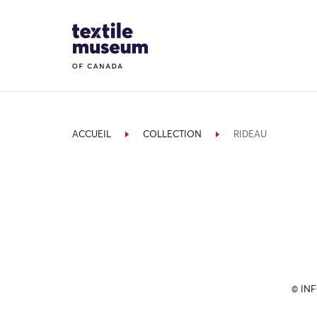
Skip to content
Site Logo
ACCUEIL
COLLECTION
RIDEAU
© IN