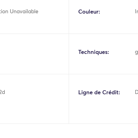
tion Unavailable
Couleur:
I
Techniques:
g
2d
Ligne de Crédit:
D