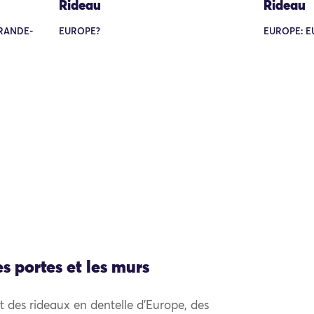
Rideau
Rideau
GRANDE-
EUROPE?
EUROPE: E
es portes et les murs
 des rideaux en dentelle d’Europe, des