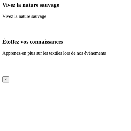
Vivez la nature sauvage
Vivez la nature sauvage
En savoir plus
Étoffez vos connaissances
Apprenez-en plus sur les textiles lors de nos événements
En savoir plus
iFrame Title
×