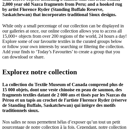
2,000 year old Nazca fragments from Peru; and a hooked rug
by artist Florence Ryder (Standing Buffalo Reserve,
Saskatchewan) that incorporates traditional Sioux designs.
While only a small percentage of our collection can be displayed in
our galleries at once, our online collection allows you to access all
15,000+ objects from over 200 regions of the world, 24 hours a day!
Explore some of our favourite textiles in the curated groups below
or follow your own interests by searching or filtering the collection.
Add your finds to ‘Today’s Favourites’ to create a group that you
can download or share.
Explorez
notre
collection
La collection du Textile Museum of Canada comprend plus de
15 000 objets, dont une veste chinoise en peau de saumon, des
fragments textiles datant de 2 000 ans et tissés par les Nazcas du
Pérou et un tapis au crochet de l’artiste Florence Ryder (réserve
de Standing Buffalo, Saskatchewan) qui intègre des motifs
traditionnels sioux.
Nos salles ne nous permettent hélas d’exposer qu’un tout un petit
pourcentage de notre collection à la fois. Cependant, notre collection