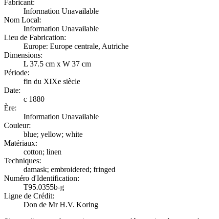
Fabricant:
Information Unavailable
Nom Local:
Information Unavailable
Lieu de Fabrication:
Europe: Europe centrale, Autriche
Dimensions:
L 37.5 cm x W 37 cm
Période:
fin du XIXe siècle
Date:
c 1880
Ère:
Information Unavailable
Couleur:
blue; yellow; white
Matériaux:
cotton; linen
Techniques:
damask; embroidered; fringed
Numéro d'Identification:
T95.0355b-g
Ligne de Crédit:
Don de Mr H.V. Koring