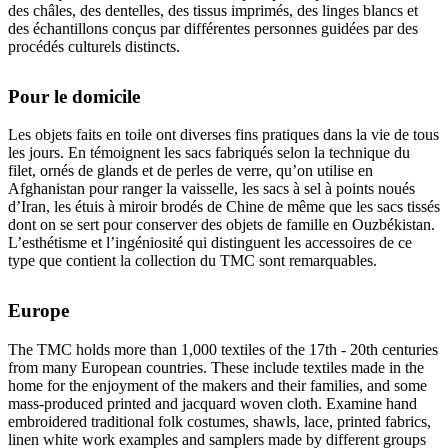
des châles, des dentelles, des tissus imprimés, des linges blancs et
des échantillons conçus par différentes personnes guidées par des
procédés culturels distincts.
Pour le domicile
Les objets faits en toile ont diverses fins pratiques dans la vie de tous
les jours. En témoignent les sacs fabriqués selon la technique du
filet, ornés de glands et de perles de verre, qu’on utilise en
Afghanistan pour ranger la vaisselle, les sacs à sel à points noués
d’Iran, les étuis à miroir brodés de Chine de même que les sacs tissés
dont on se sert pour conserver des objets de famille en Ouzbékistan.
L’esthétisme et l’ingéniosité qui distinguent les accessoires de ce
type que contient la collection du TMC sont remarquables.
Europe
The TMC holds more than 1,000 textiles of the 17th - 20th centuries
from many European countries. These include textiles made in the
home for the enjoyment of the makers and their families, and some
mass-produced printed and jacquard woven cloth. Examine hand
embroidered traditional folk costumes, shawls, lace, printed fabrics,
linen white work examples and samplers made by different groups