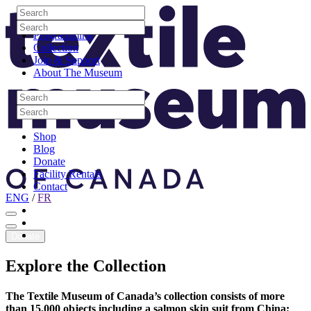
Skip to content
Search
Site Logo
Search
Visit
Search
Search
Programming
Collection
Join & Support
About The Museum
Search
Search
Search
Search
Shop
Blog
Donate
Facility Rentals
Contact
ENG
/
FR
Facebook
Instagram
Youtube
Donate
Explore
the
Collection
The Textile Museum of Canada’s collection consists of more
than 15,000 objects including a salmon skin suit from China;