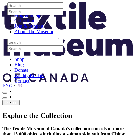
Skip to content
Search
Site Logo
Search
Visit
Search
Search
Programming
Collection
Join & Support
About The Museum
Search
Search
Search
Search
Shop
Blog
Donate
Facility Rentals
Contact
ENG
/
FR
Facebook
Instagram
Youtube
Donate
Explore
the
Collection
The Textile Museum of Canada’s collection consists of more
than 15,000 objects including a salmon skin suit from China;