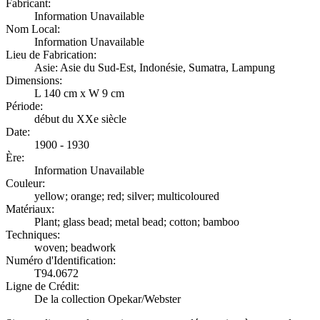
Fabricant:
Information Unavailable
Nom Local:
Information Unavailable
Lieu de Fabrication:
Asie: Asie du Sud-Est, Indonésie, Sumatra, Lampung
Dimensions:
L 140 cm x W 9 cm
Période:
début du XXe siècle
Date:
1900 - 1930
Ère:
Information Unavailable
Couleur:
yellow; orange; red; silver; multicoloured
Matériaux:
Plant; glass bead; metal bead; cotton; bamboo
Techniques:
woven; beadwork
Numéro d'Identification:
T94.0672
Ligne de Crédit:
De la collection Opekar/Webster