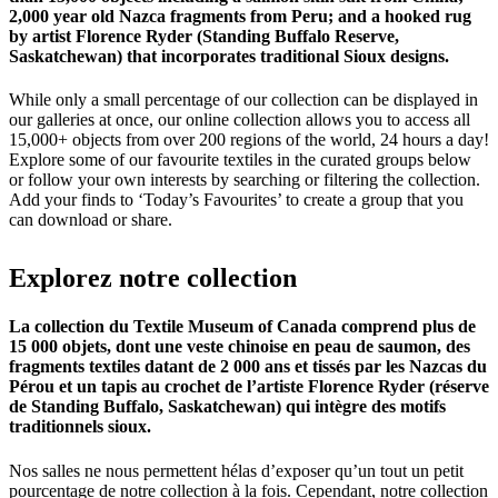
2,000 year old Nazca fragments from Peru; and a hooked rug
by artist Florence Ryder (Standing Buffalo Reserve,
Saskatchewan) that incorporates traditional Sioux designs.
While only a small percentage of our collection can be displayed in
our galleries at once, our online collection allows you to access all
15,000+ objects from over 200 regions of the world, 24 hours a day!
Explore some of our favourite textiles in the curated groups below
or follow your own interests by searching or filtering the collection.
Add your finds to ‘Today’s Favourites’ to create a group that you
can download or share.
Explorez
notre
collection
La collection du Textile Museum of Canada comprend plus de
15 000 objets, dont une veste chinoise en peau de saumon, des
fragments textiles datant de 2 000 ans et tissés par les Nazcas du
Pérou et un tapis au crochet de l’artiste Florence Ryder (réserve
de Standing Buffalo, Saskatchewan) qui intègre des motifs
traditionnels sioux.
Nos salles ne nous permettent hélas d’exposer qu’un tout un petit
pourcentage de notre collection à la fois. Cependant, notre collection