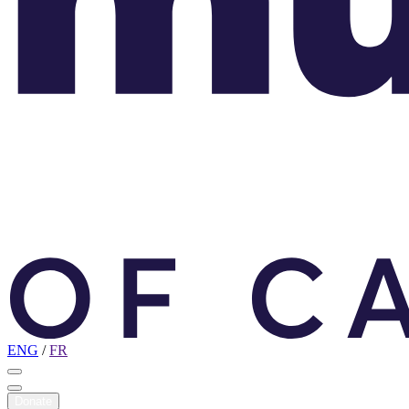
ENG
/
FR
Donate