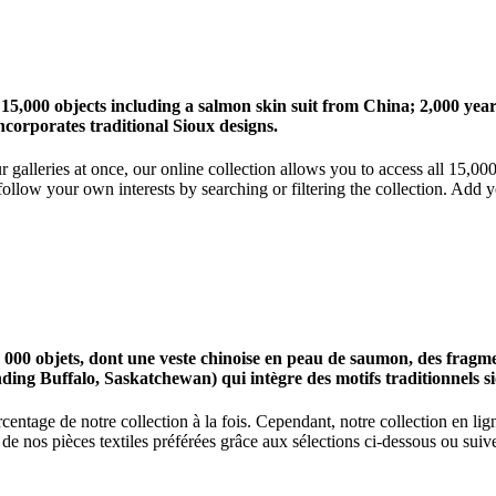
 15,000 objects including a salmon skin suit from China; 2,000 ye
corporates traditional Sioux designs.
r galleries at once, our online collection allows you to access all 15,0
ollow your own interests by searching or filtering the collection. Add y
0 objets, dont une veste chinoise en peau de saumon, des fragments
nding Buffalo, Saskatchewan) qui intègre des motifs traditionnels s
centage de notre collection à la fois. Cependant, notre collection en l
 nos pièces textiles préférées grâce aux sélections ci-dessous ou suive