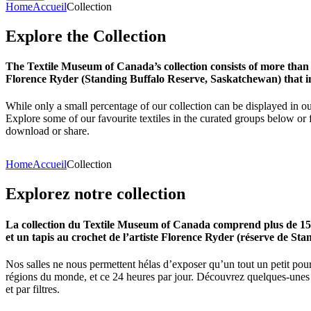
Home
Accueil
Collection
Explore
the
Collection
The Textile Museum of Canada’s collection consists of more than
Florence Ryder (Standing Buffalo Reserve, Saskatchewan) that in
While only a small percentage of our collection can be displayed in ou
Explore some of our favourite textiles in the curated groups below or f
download or share.
Home
Accueil
Collection
Explorez
notre
collection
La collection du Textile Museum of Canada comprend plus de 15 00
et un tapis au crochet de l’artiste Florence Ryder (réserve de Sta
Nos salles ne nous permettent hélas d’exposer qu’un tout un petit pour
régions du monde, et ce 24 heures par jour. Découvrez quelques-unes de
et par filtres.