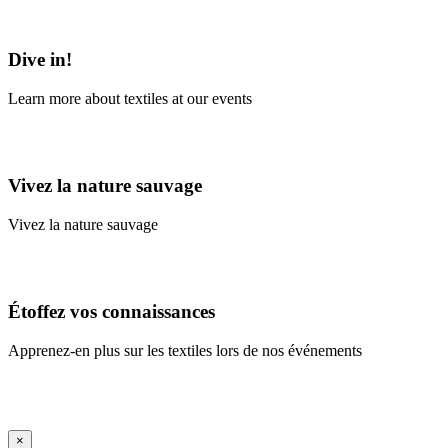
Learn More
Dive in!
Learn more about textiles at our events
Learn More
Vivez la nature sauvage
Vivez la nature sauvage
En savoir plus
Étoffez vos connaissances
Apprenez-en plus sur les textiles lors de nos événements
En savoir plus
iFrame Title
×