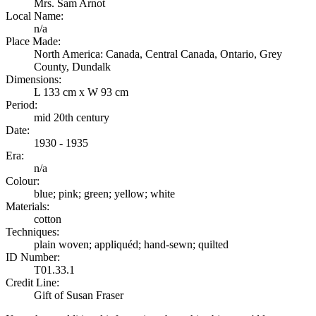
Mrs. Sam Arnot
Local Name:
n/a
Place Made:
North America: Canada, Central Canada, Ontario, Grey
County, Dundalk
Dimensions:
L 133 cm x W 93 cm
Period:
mid 20th century
Date:
1930 - 1935
Era:
n/a
Colour:
blue; pink; green; yellow; white
Materials:
cotton
Techniques:
plain woven; appliquéd; hand-sewn; quilted
ID Number:
T01.33.1
Credit Line:
Gift of Susan Fraser