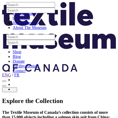
Skip to content
Search
Site Logo
Search
Visit
Search
Search
Programming
Collection
Join & Support
About The Museum
Search
Search
Search
Search
Shop
Blog
Donate
Facility Rentals
Contact
ENG
/
FR
Facebook
Instagram
Youtube
Donate
Explore
the
Collection
The Textile Museum of Canada’s collection consists of more
than 15,000 objects including a salmon skin suit from China;