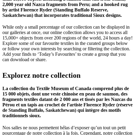
2,000 year old Nazca fragments from Peru; and a hooked rug
by artist Florence Ryder (Standing Buffalo Reserve,
Saskatchewan) that incorporates traditional Sioux designs.
While only a small percentage of our collection can be displayed in
our galleries at once, our online collection allows you to access all
15,000+ objects from over 200 regions of the world, 24 hours a day!
Explore some of our favourite textiles in the curated groups below
or follow your own interests by searching or filtering the collection.
Add your finds to ‘Today’s Favourites’ to create a group that you
can download or share.
Explorez
notre
collection
La collection du Textile Museum of Canada comprend plus de
15 000 objets, dont une veste chinoise en peau de saumon, des
fragments textiles datant de 2 000 ans et tissés par les Nazcas du
Pérou et un tapis au crochet de l’artiste Florence Ryder (réserve
de Standing Buffalo, Saskatchewan) qui intègre des motifs
traditionnels sioux.
Nos salles ne nous permettent hélas d’exposer qu’un tout un petit
pourcentage de notre collection à la fois. Cependant, notre collection