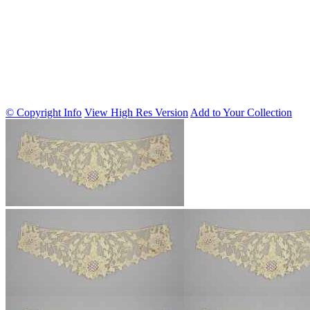
© Copyright Info
View High Res Version
Add to Your Collection