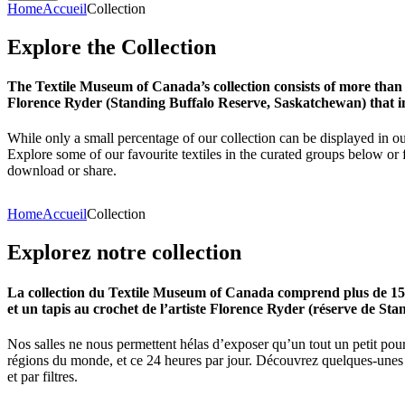
Home
Accueil
Collection
Explore
the
Collection
The Textile Museum of Canada’s collection consists of more than
Florence Ryder (Standing Buffalo Reserve, Saskatchewan) that in
While only a small percentage of our collection can be displayed in ou
Explore some of our favourite textiles in the curated groups below or f
download or share.
Home
Accueil
Collection
Explorez
notre
collection
La collection du Textile Museum of Canada comprend plus de 15 00
et un tapis au crochet de l’artiste Florence Ryder (réserve de Sta
Nos salles ne nous permettent hélas d’exposer qu’un tout un petit pour
régions du monde, et ce 24 heures par jour. Découvrez quelques-unes de
et par filtres.