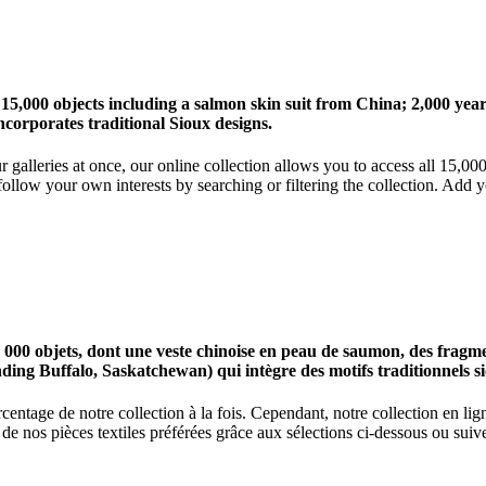
 15,000 objects including a salmon skin suit from China; 2,000 ye
corporates traditional Sioux designs.
r galleries at once, our online collection allows you to access all 15,0
ollow your own interests by searching or filtering the collection. Add y
0 objets, dont une veste chinoise en peau de saumon, des fragments
nding Buffalo, Saskatchewan) qui intègre des motifs traditionnels s
centage de notre collection à la fois. Cependant, notre collection en l
 nos pièces textiles préférées grâce aux sélections ci-dessous ou suive