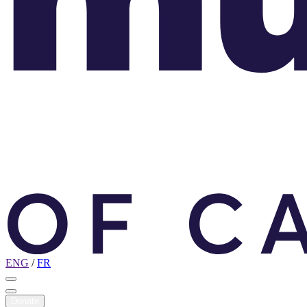
ENG
/
FR
Donate