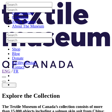
Skip to content
Search
Site Logo
Search
Visit
Search
Search
Programming
Collection
Join & Support
About The Museum
Search
Search
Search
Search
Shop
Blog
Donate
Facility Rentals
Contact
ENG
/
FR
Facebook
Instagram
Youtube
Donate
Explore
the
Collection
The Textile Museum of Canada’s collection consists of more
than 15,000 objects including a salmon skin suit from China;