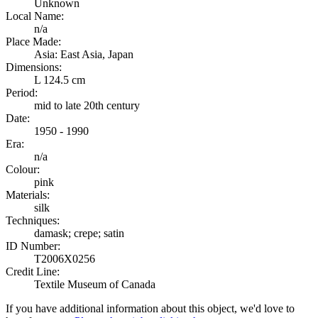
Unknown
Local Name:
n/a
Place Made:
Asia: East Asia, Japan
Dimensions:
L 124.5 cm
Period:
mid to late 20th century
Date:
1950 - 1990
Era:
n/a
Colour:
pink
Materials:
silk
Techniques:
damask; crepe; satin
ID Number:
T2006X0256
Credit Line:
Textile Museum of Canada
If you have additional information about this object, we'd love to