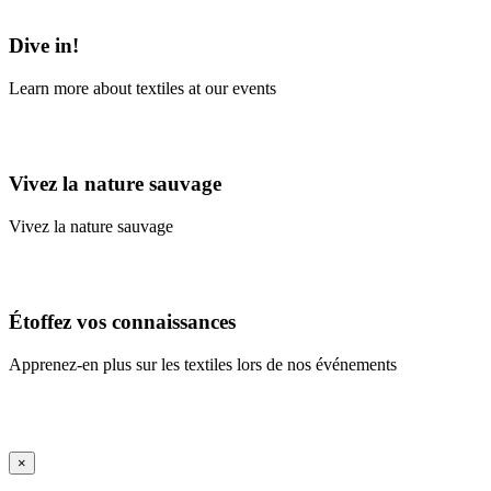
Learn More
Dive in!
Learn more about textiles at our events
Learn More
Vivez la nature sauvage
Vivez la nature sauvage
En savoir plus
Étoffez vos connaissances
Apprenez-en plus sur les textiles lors de nos événements
En savoir plus
iFrame Title
×