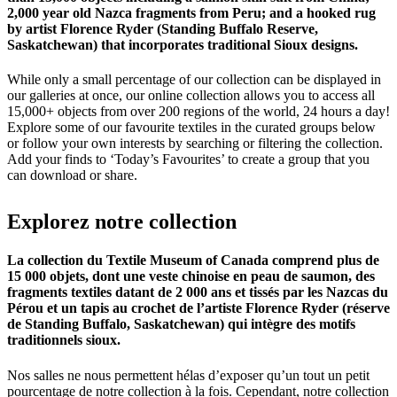
2,000 year old Nazca fragments from Peru; and a hooked rug
by artist Florence Ryder (Standing Buffalo Reserve,
Saskatchewan) that incorporates traditional Sioux designs.
While only a small percentage of our collection can be displayed in
our galleries at once, our online collection allows you to access all
15,000+ objects from over 200 regions of the world, 24 hours a day!
Explore some of our favourite textiles in the curated groups below
or follow your own interests by searching or filtering the collection.
Add your finds to ‘Today’s Favourites’ to create a group that you
can download or share.
Explorez
notre
collection
La collection du Textile Museum of Canada comprend plus de
15 000 objets, dont une veste chinoise en peau de saumon, des
fragments textiles datant de 2 000 ans et tissés par les Nazcas du
Pérou et un tapis au crochet de l’artiste Florence Ryder (réserve
de Standing Buffalo, Saskatchewan) qui intègre des motifs
traditionnels sioux.
Nos salles ne nous permettent hélas d’exposer qu’un tout un petit
pourcentage de notre collection à la fois. Cependant, notre collection